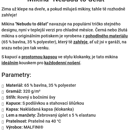
Zima už klepe na dveře, a pokud miluješ mikiny, tahle tě rozhodně
zahřeje!
Mikina
"Nebudu to dělat"
navazuje na populární tričko stejného
designu, nyní v teplejší verzi pro chladné měsíce. Černá nebo žlutá
mikina s originálním potiskem je vyrobena z
pohodlného materiálu
(65 % bavlna, 35 % polyester), který tě
zahřeje
, ať už jsi v garáži, na
srazu nebo jen tak venku.
S kapucí a
prostornou kapsou
ve stylu klokanky, je tato mikina
ideálním
kouskem pro
každodenní nošení
.
Parametry:
Materiál:
65 % bavlna, 35 % polyester
Gramáž:
320 g/m²
Střih:
Rovný s bočními švy
Kapuce:
S podšívkou a stahovací šňůrkou
Kapsa:
Nakládaná kapsa (klokanka)
Lem a manžety:
Žebrovaný úplet s 5 % elastanu
Pratelnost:
Pratelné na 40 °C
Výrobce:
MALFINI®