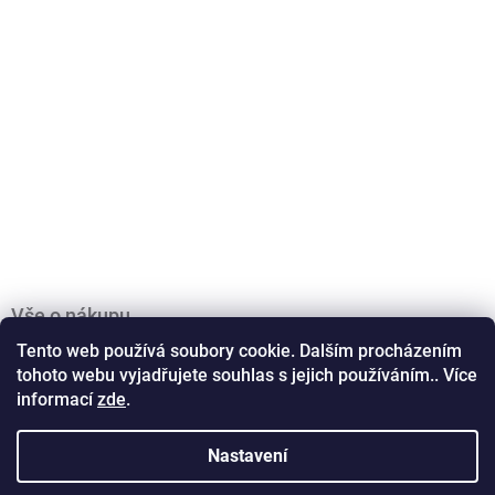
Vše o nákupu
Tento web používá soubory cookie. Dalším procházením
Obchodní podmínky
tohoto webu vyjadřujete souhlas s jejich používáním.. Více
Podmínky ochrany osobních údajů
informací
zde
.
Doprava a platba
Kontakty
Zásady práce s vašimi údaji
Nastavení