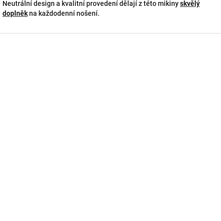
Neutrální design a kvalitní provedení dělají z této mikiny
skvělý
doplněk
na každodenní nošení.
Z
á
p
a
t
í