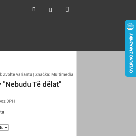
Nákupní
Hledat
Přihlášení
košík
:
Zvolte variantu
|
Značka:
Multimedia
y "Nebudu Tě dělat"
bez DPH
ntu