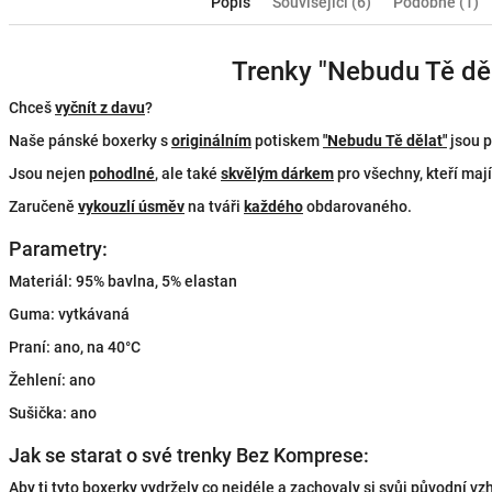
Popis
Související (6)
Podobné (1)
Trenky "Nebudu Tě dě
Chceš
vyčnít z davu
?
Naše pánské boxerky s
originálním
potiskem
"Nebudu Tě dělat"
jsou p
Jsou nejen
pohodlné
, ale také
skvělým dárkem
pro všechny, kteří maj
Zaručeně
vykouzlí úsměv
na tváři
každého
obdarovaného.
Parametry:
Materiál: 95% bavlna, 5% elastan
Guma: vytkávaná
Praní: ano, na 40°C
Žehlení: ano
Sušička: ano
Jak se starat o své trenky Bez Komprese:
Aby ti tyto boxerky vydržely co nejdéle a zachovaly si svůj původní vz