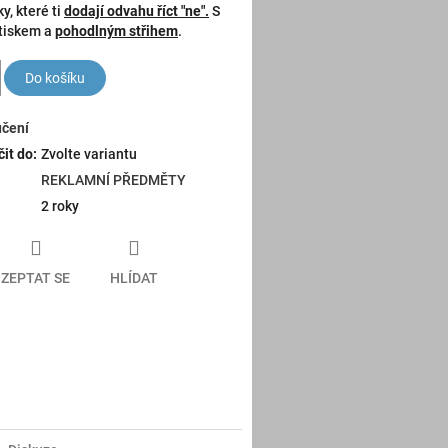
y, které ti
dodají odvahu říct "ne".
S
tiskem a
pohodlným střihem
.
Do košíku
učení
it do:
Zvolte variantu
REKLAMNÍ PŘEDMĚTY
2 roky
ZEPTAT SE
HLÍDAT
book