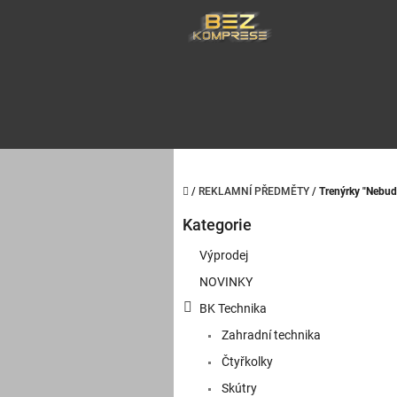
Přejít
na
obsah
Domů
/
REKLAMNÍ PŘEDMĚTY
/
Trenýrky "Nebudu
P
Kategorie
o
Přeskočit
kategorie
s
Výprodej
t
NOVINKY
r
a
BK Technika
n
Zahradní technika
n
í
Čtyřkolky
p
Skútry