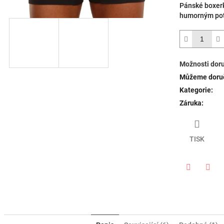
Pánské boxerk
humorným po
Možnosti dor
Můžeme doruč
Kategorie
:
Záruka
:
TISK
Twitter
Face