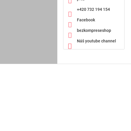
+420 732 194 154
Facebook
bezkompreseshop
Náš youtube channel
Z
á
p
a
t
í