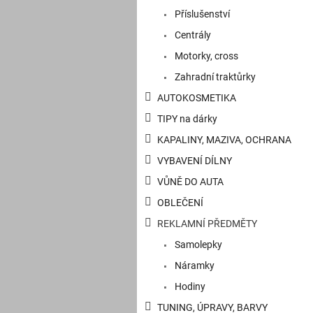
a
Příslušenství
n
e
Centrály
l
Motorky, cross
Zahradní traktůrky
AUTOKOSMETIKA
TIPY na dárky
KAPALINY, MAZIVA, OCHRANA
VYBAVENÍ DÍLNY
VŮNĚ DO AUTA
OBLEČENÍ
REKLAMNÍ PŘEDMĚTY
Samolepky
Náramky
Hodiny
TUNING, ÚPRAVY, BARVY