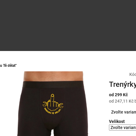
 Tě dělat"
Kód
Trenýrk
od
299 Kč
od
247,11 Kč
Měrná
Zvolte varia
cena:
Velikost