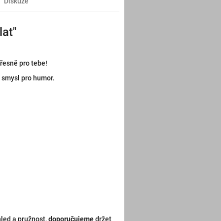
Diskuze
lat"
řesně pro tebe!
í smysl pro humor.
hled a pružnost,
doporučujeme
držet