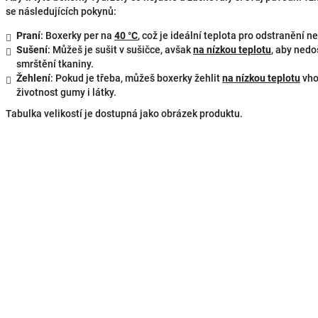
se následujících pokynů:
Praní
: Boxerky per na
40 °C
, což je ideální teplota pro odstranění n
Sušení
: Můžeš je sušit v sušičce, avšak
na nízkou teplotu
, aby nedo
smrštění tkaniny.
Žehlení
: Pokud je třeba, můžeš boxerky žehlit
na nízkou teplotu
vho
životnost gumy i látky.
Tabulka velikostí je dostupná jako obrázek produktu.