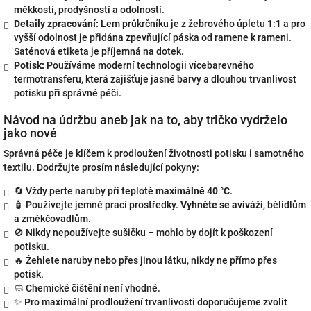
měkkostí, prodyšností a odolností.
Detaily zpracování:
Lem průkrčníku je z žebrového úpletu 1:1 a pro
vyšší odolnost je přidána zpevňující páska od ramene k rameni.
Saténová etiketa je příjemná na dotek.
Potisk:
Používáme moderní technologii vícebarevného
termotransferu, která zajišťuje jasné barvy a dlouhou trvanlivost
potisku při správné péči.
Návod na údržbu aneb jak na to, aby tričko vydrželo
jako nové
Správná péče je klíčem k prodloužení životnosti potisku i samotného
textilu. Dodržujte prosím následující pokyny:
🔄 Vždy perte naruby při teplotě
maximálně 40 °C
.
🧴 Používejte jemné prací prostředky.
Vyhněte se aviváži
, bělidlům
a změkčovadlům.
🚫 Nikdy nepoužívejte sušičku – mohlo by dojít k poškození
potisku.
🔥 Žehlete naruby nebo přes jinou látku, nikdy ne přímo přes
potisk.
🧼 Chemické čištění není vhodné.
✨ Pro maximální prodloužení trvanlivosti doporučujeme zvolit