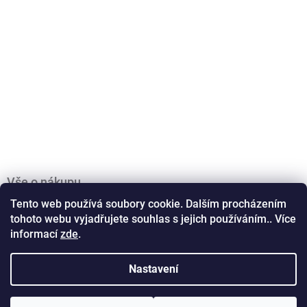
Vše o nákupu
Obchodní podmínky
Tento web používá soubory cookie. Dalším procházením
tohoto webu vyjadřujete souhlas s jejich používáním.. Více
Podmínky ochrany osobních údajů
informací
zde
.
Doprava a platba
Kontakty
Zásady práce s vašimi údaji
Nastavení