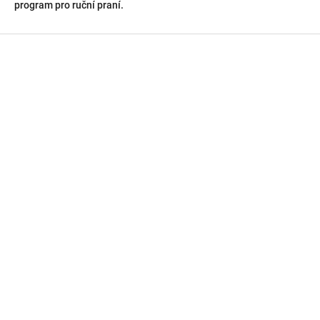
program pro ruční praní.
Z
á
p
a
t
í