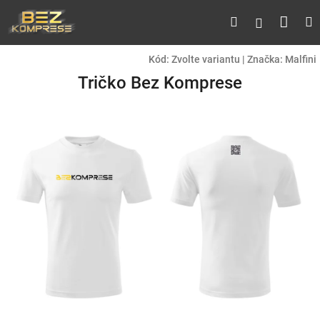
Přejít
Náku
Hledat
M
Přihlášen
na
obsah
koší
Kód:
Zvolte variantu
|
Značka:
Malfini
Tričko Bez Komprese