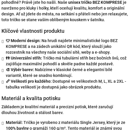
pohodlné? Právě jste ho našli. Naše
unisex tričko BEZ KOMPRESE
je
navrženo pro kluky i holky, kteří oceňují kvalitu, komfort a originální
design. Ať už jdete do města, na setkání s přáteli nebo jen relaxujete,
toto tričko se stane vaším oblíbeným kouskem v šatníku.
Klíčové vlastnosti produktu
👕 Moderní design:
Na hrudi najdete minimalistické logo BEZ
KOMPRESE a na zádech unikátní QR kód, který slouží jako
rozcestník na všechny naše sociální sítě, weby a e-shopy.
👫 Univerzální střih:
Tričko má tubulární střih bez bočních švů, což
zajišťuje maximální pohodlí a skvěle padne každé postavě.
🎨 Výběr barev:
Nabízíme v klasické černé a elegantní bílé
variantě, které se snadno kombinují.
📏 Velikosti pro každého:
Dostupné ve velikostech M, L, XL a 2XL -
tabulka velikostí je dostupná jako obrázek produktu.
Materiál a kvalita potisku
Základem je kvalitní materiál a precizní potisk, které zaručují
dlouhou životnost a stálost barev.
Materiál:
Tričko je vyrobeno z materiálu Single Jersey, který je ze
100% bavlny
o gramáži 160 g/m². Tento materiál je známý svou