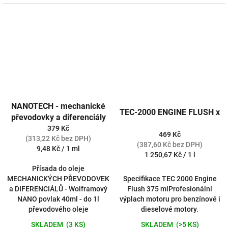
NANOTECH - mechanické
TEC-2000 ENGINE FLUSH x
převodovky a diferenciály
379 Kč
469 Kč
(313,22 Kč bez DPH)
(387,60 Kč bez DPH)
Měrná
9,48 Kč / 1 ml
Měrná
1 250,67 Kč / 1 l
cena:
cena:
Přísada do oleje
MECHANICKÝCH PŘEVODOVEK
Specifikace TEC 2000 Engine
a DIFERENCIÁLŮ - Wolframový
Flush 375 mlProfesionální
NANO povlak 40ml - do 1l
výplach motoru pro benzínové i
převodového oleje
dieselové motory.
SKLADEM
(3 KS)
SKLADEM
(>5 KS)