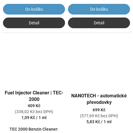
Do košíku
Do košíku
Detail
Detail
Fuel Injector Cleaner | TEC-
NANOTECH - automatické
2000
převodovky
409 Kč
699 Kč
(338,02 Kč bez DPH)
(577,69 Kč bez DPH)
Měrná
1,09 Kč / 1 ml
Měrná
5,83 Kč / 1 ml
cena:
cena:
TEC 2000 Benzin Cleaner: