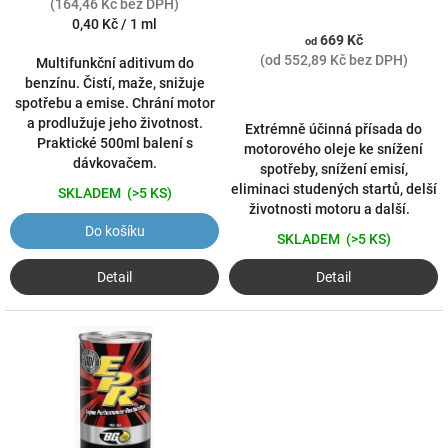
t
(164,46 Kč bez DPH)
ů
Měrná
0,40 Kč / 1 ml
669 Kč
cena:
od
(od 552,89 Kč bez DPH)
Multifunkční aditivum do
benzínu. Čistí, maže, snižuje
spotřebu a emise. Chrání motor
a prodlužuje jeho životnost.
Extrémně účinná přísada do
Praktické 500ml balení s
motorového oleje ke snížení
dávkovačem.
spotřeby, snížení emisí,
eliminaci studených startů, delší
SKLADEM
(>5 KS)
životnosti motoru a další.
Do košíku
SKLADEM
(>5 KS)
Detail
Detail