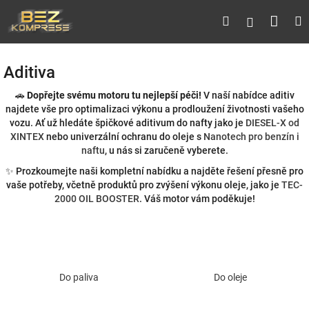
Přejít
Náku
Hledat
M
Přihlášen
na
obsah
koší
Aditiva
🚗
Dopřejte svému motoru tu nejlepší péči!
V naší nabídce aditiv
najdete vše pro optimalizaci výkonu a prodloužení životnosti vašeho
vozu. Ať už hledáte špičkové aditivum do nafty jako je
DIESEL-X od
XINTEX
nebo univerzální ochranu do oleje s
Nanotech pro benzín i
naftu
, u nás si zaručeně vyberete.
✨ Prozkoumejte naši kompletní nabídku a najděte řešení přesně pro
vaše potřeby, včetně produktů pro zvýšení výkonu oleje, jako je
TEC-
2000 OIL BOOSTER
. Váš motor vám poděkuje!
Do paliva
Do oleje