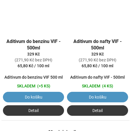
Aditivum do benzínu VIF -
Aditivum do nafty VIF -
500ml
500ml
329 Kč
329 Kč
(271,90 Kč bez DPH)
(271,90 Kč bez DPH)
Měrná
Měrná
65,80 Kč / 100 ml
65,80 Kč / 100 ml
cena:
cena:
Aditivum do benzinu VIF 500 ml
Aditivum do nafty VIF - 500ml
SKLADEM
(>5 KS)
SKLADEM
(4 KS)
Do košíku
Do košíku
Detail
Detail