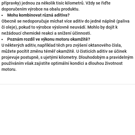
přípravky) jednou za několik tisíc kilometrů. Vždy se řiďte
doporučením výrobce na obalu produktu.
Mohu kombinovat různá aditiva?
Obecně se nedoporučuje míchat více aditiv do jedné náplně (paliva
či oleje), pokud to výrobce výslovně neuvádí. Mohlo by dojít k
nežádoucí chemické reakci a snížení účinnosti.
Poznám rozdíl ve výkonu motoru okamžitě?
U některých aditiv, například těch pro zvýšení oktanového čísla,
můžete pocítit změnu téměř okamžitě. U čisticích aditiv se účinek
projevuje postupně, s ujetými kilometry. Dlouhodobým a pravidelným
používáním však zajistíte optimální kondici a dlouhou životnost
motoru.
Z
á
p
a
t
í