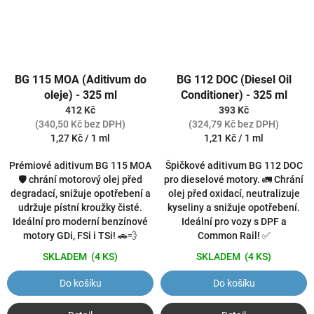
BG 115 MOA (Aditivum do
BG 112 DOC (Diesel Oil
oleje) - 325 ml
Conditioner) - 325 ml
412 Kč
393 Kč
(340,50 Kč bez DPH)
(324,79 Kč bez DPH)
Měrná
Měrná
1,27 Kč / 1 ml
1,21 Kč / 1 ml
cena:
cena:
Prémiové aditivum BG 115 MOA
Špičkové aditivum BG 112 DOC
🛡️ chrání motorový olej před
pro dieselové motory. 🚛 Chrání
degradací, snižuje opotřebení a
olej před oxidací, neutralizuje
udržuje pístní kroužky čisté.
kyseliny a snižuje opotřebení.
Ideální pro moderní benzínové
Ideální pro vozy s DPF a
motory GDi, FSi i TSi! 🚗💨
Common Rail! ✅
SKLADEM
(4 KS)
SKLADEM
(4 KS)
Do košíku
Do košíku