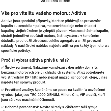
20
položek celkem
O
v
l
Vše pro vitalitu vašeho motoru: Aditiva
á
Aditiva jsou speciální přípravky, které se přidávají do provozních
d
a
kapalin automobilu – paliva, motorového oleje nebo chladicí
c
kapaliny. Jejich úkolem je vylepšit původní vlastnosti těchto kapalin,
í
chránit jednotlivé součásti motoru, čistit systém a v konečném
p
důsledku prodloužit životnost celého agregátu a snížit provozní
r
náklady. V naší široké nabídce najdete aditiva pro každý typ motoru a
v
specifické potřeby.
k
y
Proč si vybrat aditiva právě u nás?
v
✅
Široký sortiment:
Nabízíme komplexní výběr aditiv do nafty,
ý
benzínu, motorových olejů i chladicích systémů. Ať už potřebujete
p
vyčistit vstřiky, DPF filtr, nebo zlepšit mazací schopnosti oleje, u nás
i
s
najdete ten správný produkt.
u
✅
Prověřené značky:
Spoléháme se pouze na kvalitní a osvědčené
výrobce, jako jsou TEC-2000, XENUM, Millers Oils, VIF a další, kteří
jsou zárukou maximální účinnosti.
✅
Odborné poradenství:
Nevíte si rady s výběrem? Náš tým je