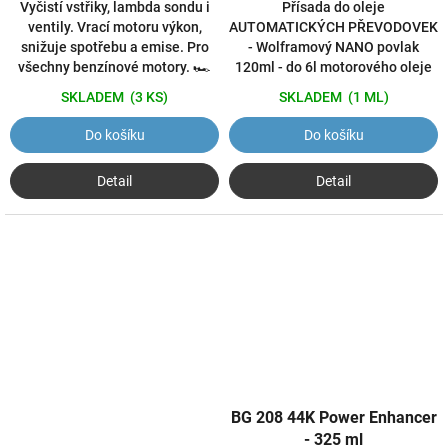
Přísada do oleje
Vyčistí vstřiky, lambda sondu i
AUTOMATICKÝCH PŘEVODOVEK
ventily. Vrací motoru výkon,
- Wolframový NANO povlak
snižuje spotřebu a emise. Pro
120ml - do 6l motorového oleje
všechny benzínové motory. 🏎️
SKLADEM
(1 ML)
SKLADEM
(3 KS)
Do košíku
Do košíku
Detail
Detail
BG 208 44K Power Enhancer
- 325 ml