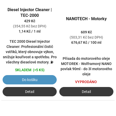
Diesel Injector Cleaner |
TEC-2000
NANOTECH - Motorky
429 Kč
(354,55 Kč bez DPH)
Měrná
1,14 Kč / 1 ml
609 Kč
cena:
(503,31 Kč bez DPH)
TEC 2000 Diesel Injector
Měrná
676,67 Kč / 100 ml
Cleaner: Profesionální čistič
cena:
vstřiků, který obnovuje výkon,
snižuje kouřivost a spotřebu. Pro
Přísada do motorového oleje
všechny dieselové motory. ⛽️
MOTOREK - Wolframový NANO
povlak 90ml - do 3l motorového
SKLADEM
(>5 KS)
oleje
Do košíku
VYPRODÁNO
Detail
Detail