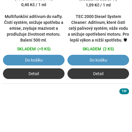
Měrná
0,40 Kč / 1 ml
Měrná
1,09 Kč / 1 ml
cena:
cena:
Multifunkční aditivum do nafty.
TEC 2000 Diesel System
Čistí systém, snižuje spotřebu a
Cleaner: Aditivum, které čistí
emise, zvyšuje mazivost a
celý palivový systém, váže vodu
prodlužuje životnost motoru.
a snižuje opotřebení motoru. Pro
Balení 500 ml.
lepší výkon a nižší spotřebu. 🛡️
SKLADEM
(>5 KS)
SKLADEM
(2 KS)
Do košíku
Do košíku
Detail
Detail
TIP