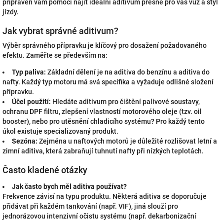
připraven vám pomoci najít ideální aditivum přesně pro váš vůz a styl
jízdy.
Jak vybrat správné aditivum?
Výběr správného přípravku je klíčový pro dosažení požadovaného
efektu. Zaměřte se především na:
Typ paliva:
Základní dělení je na aditiva do benzínu a aditiva do
nafty. Každý typ motoru má svá specifika a vyžaduje odlišné složení
přípravku.
Účel použití:
Hledáte aditivum pro čištění palivové soustavy,
ochranu DPF filtru, zlepšení vlastností motorového oleje (tzv. oil
booster), nebo pro utěsnění chladicího systému? Pro každý tento
úkol existuje specializovaný produkt.
Sezóna:
Zejména u naftových motorů je důležité rozlišovat letní a
zimní aditiva, která zabraňují tuhnutí nafty při nízkých teplotách.
Často kladené otázky
Jak často bych měl aditiva používat?
Frekvence závisí na typu produktu. Některá aditiva se doporučuje
přidávat při každém tankování (např. VIF), jiná slouží pro
jednorázovou intenzivní očistu systému (např. dekarbonizační