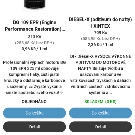
DIESEL-X (aditivum do nafty)
BG 109 EPR (Engine
| XINTEX
Performance Restoration) -
709 Kč
325 ml
313 Kč
(585,95 Kč bez DPH)
(258,68 Kč bez DPH)
Měrná
2,36 Kč / 1 ml
Měrná
0,96 Kč / 1 ml
cena:
cena:
DI - Diesel-X VYSOCE VÝKONNÉ
Profesionální výplach motoru BG
ADITIVUM DO MOTOROVÉ
109 EPR 325 ml obnovuje
NAFTY Snižuje tvorbu a
kompresní tlaky, čistí pístní
usazování karbonu ve
kroužky a odstraňuje karbonové
vstřikovacích tryskách a dalších
usazeniny. 🚗 Zvyšte výkon a
vnitřních částech vstřikovacího
snižte spotřebu svého vozu! ✨
systému a...
OBJEDNÁNO
SKLADEM
(3 KS)
Do košíku
Do košíku
Detail
Detail