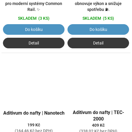
obnovuje výkon a snižuje
pro moderní systémy Common
spotřebu ⛽.
Rail. ✨
SKLADEM
(5 KS)
SKLADEM
(3 KS)
Do košíku
Do košíku
Detail
Detail
Aditivum do nafty | TEC-
Aditivum do nafty | Nanotech
2000
199 Kč
409 Kč
(164,46 Kč bez DPH)
(338,02 Kč bez DPH)