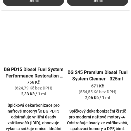
Detail
Detail
BG PD15 Diesel Fuel System
BG 245 Premium Diesel Fuel
Performance Restoration -
System Cleaner - 325ml
325 ml
756 Kč
671 Kč
(624,79 Kč bez DPH)
(554,55 Kč bez DPH)
Měrná
2,33 Kč / 1 ml
Měrná
2,06 Kč / 1 ml
cena:
cena:
Špičková dekarbonizace pro
Špičkový dekarbonizační čistič
naftové motory! 🚀 BG PD15
pro moderní naftové motory 🚗.
odstraňuje vnitřní úsady
Odstraňuje úsady ze vstřikovačů,
vstřikovačů (IDID), obnovuje
spalovací komory a DPF, čímž
výkon a snižuje emise. Ideální