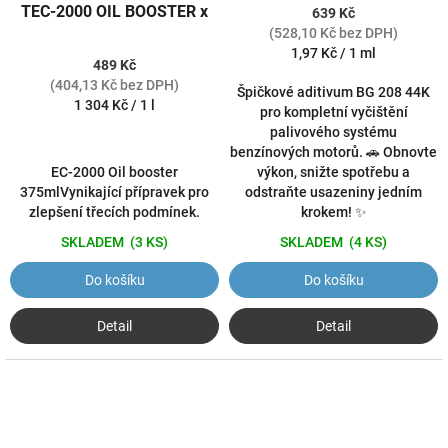
TEC-2000 OIL BOOSTER x
639 Kč
(528,10 Kč bez DPH)
Měrná
1,97 Kč / 1 ml
489 Kč
cena:
(404,13 Kč bez DPH)
Špičkové aditivum BG 208 44K
Měrná
1 304 Kč / 1 l
pro kompletní vyčištění
cena:
palivového systému
benzínových motorů. 🚗 Obnovte
EC-2000 Oil booster
výkon, snižte spotřebu a
375mlVynikající přípravek pro
odstraňte usazeniny jedním
zlepšení třecích podmínek.
krokem! ✨
SKLADEM
(3 KS)
SKLADEM
(4 KS)
Do košíku
Do košíku
Detail
Detail