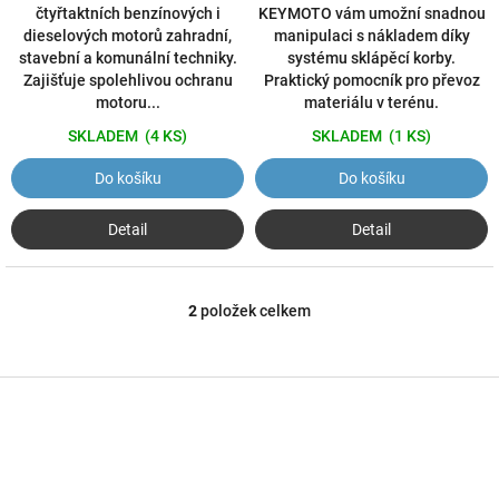
čtyřtaktních benzínových i
KEYMOTO vám umožní snadnou
dieselových motorů zahradní,
manipulaci s nákladem díky
stavební a komunální techniky.
systému sklápěcí korby.
Zajišťuje spolehlivou ochranu
Praktický pomocník pro převoz
motoru...
materiálu v terénu.
SKLADEM
(4 KS)
SKLADEM
(1 KS)
Do košíku
Do košíku
Detail
Detail
2
položek celkem
O
v
l
á
Z
d
á
a
p
c
a
í
t
p