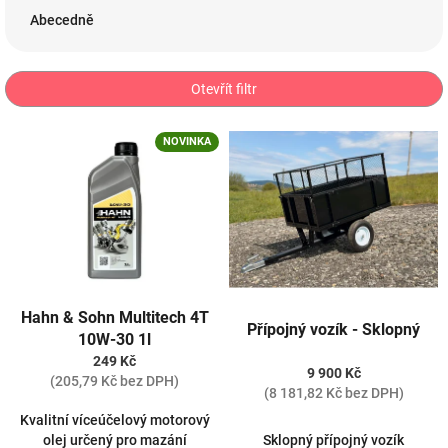
e
Abecedně
n
í
p
Otevřít filtr
r
o
V
NOVINKA
d
ý
u
p
k
i
t
s
ů
p
r
o
d
Hahn & Sohn Multitech 4T
Přípojný vozík - Sklopný
u
10W-30 1l
k
249 Kč
9 900 Kč
t
(205,79 Kč bez DPH)
(8 181,82 Kč bez DPH)
ů
Kvalitní víceúčelový motorový
olej určený pro mazání
Sklopný přípojný vozík