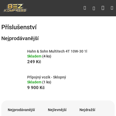
Přejít
Náku
Hledat
M
Přihlášen
na
obsah
koší
Příslušenství
Nejprodávanější
Hahn & Sohn Multitech 4T 10W-30 1l
Skladem
(4 ks)
249 Kč
Přípojný vozík - Sklopný
Skladem
(1 ks)
9 900 Kč
Ř
a
Nejprodávanější
Nejlevnější
Nejdražší
z