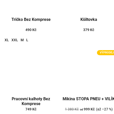
Tričko Bez Komprese
Kšiltovka
490 Kč
379 Kč
XL
XXL
M
L
VÝPRODEJ
Pracovní kalhoty Bez
Mikina STOPA PNEU + VILÍ
Komprese
749 Kč
1 380 Kč
999 Kč
(až –27 %)
od