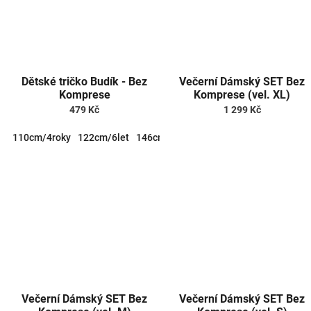
Dětské tričko Budík - Bez
Večerní Dámský SET Bez
Komprese
Komprese (vel. XL)
479 Kč
1 299 Kč
110cm/4roky
122cm/6let
146cm/10let
158cm/12let
Večerní Dámský SET Bez
Večerní Dámský SET Bez