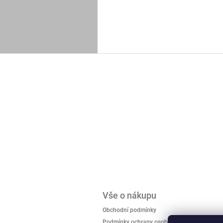
Z
á
p
a
t
í
Vše o nákupu
Obchodní podmínky
Podmínky ochrany osobních údajů