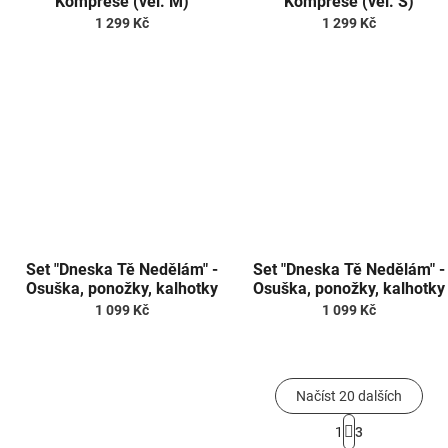
Komprese (vel. M)
Komprese (vel. S)
1 299 Kč
1 299 Kč
Set "Dneska Tě Nedělám" -
Set "Dneska Tě Nedělám" -
Osuška, ponožky, kalhotky
Osuška, ponožky, kalhotky
(vel. XL)
(vel. M)
1 099 Kč
1 099 Kč
Načíst 20 dalších
S
1
3
t