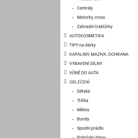
n
e
Centrály
l
Motorky, cross
Zahradní traktůrky
AUTOKOSMETIKA
TIPY na dárky
KAPALINY, MAZIVA, OCHRANA
VYBAVENÍ DÍLNY
VŮNĚ DO AUTA
OBLEČENÍ
Dětské
Trička
Mikiny
Bundy
Spodní prádlo
Pokrývky hlavy