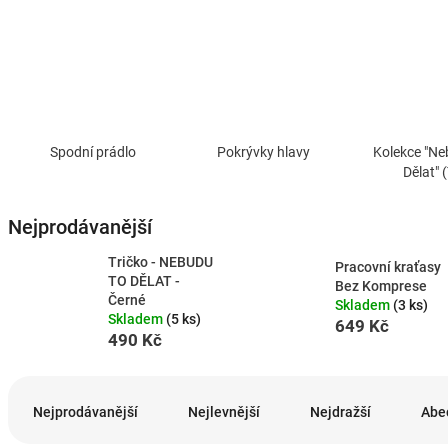
Spodní prádlo
Pokrývky hlavy
Kolekce "Ne
Dělat" 
Nejprodávanější
Tričko - NEBUDU
Pracovní kraťasy
TO DĚLAT -
Bez Komprese
Černé
Skladem
(3 ks)
Skladem
(5 ks)
649 Kč
490 Kč
Ř
a
Nejprodávanější
Nejlevnější
Nejdražší
Abe
z