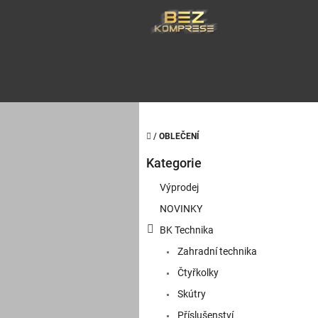
Přejít
na
obsah
Domů
/
OBLEČENÍ
P
Kategorie
o
Přeskočit
kategorie
s
Výprodej
t
NOVINKY
r
a
BK Technika
n
Zahradní technika
n
í
Čtyřkolky
p
Skútry
a
Příslušenství