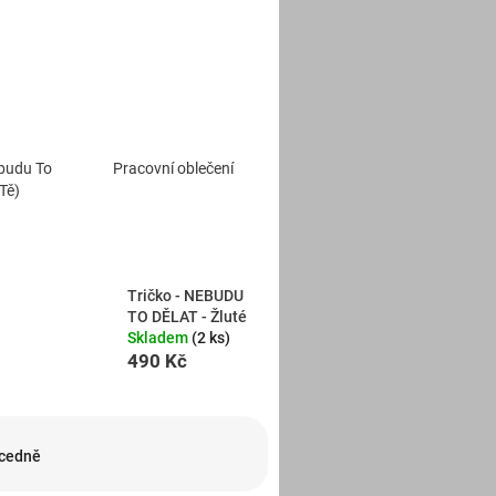
budu To
Pracovní oblečení
(Tě)
Tričko - NEBUDU
TO DĚLAT - Žluté
Skladem
(2 ks)
490 Kč
cedně