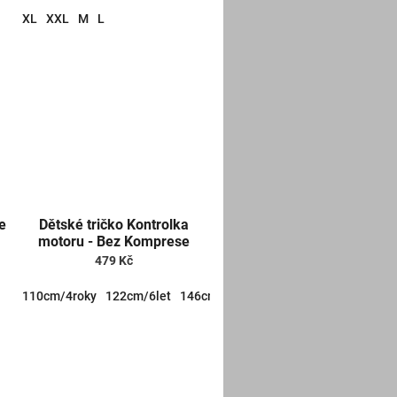
XL
XXL
M
L
e
Dětské tričko Kontrolka
motoru - Bez Komprese
479 Kč
110cm/4roky
122cm/6let
146cm/10let
158cm/12let