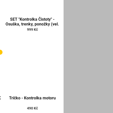
SET "Kontrolka Čistoty" -
Osuška, trenky, ponožky (vel.
XL)
999 Kč
K
Tričko - Kontrolka motoru
490 Kč