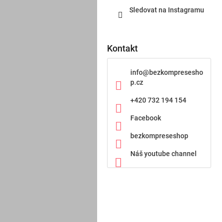
Sledovat na Instagramu
Kontakt
info
@
bezkompresesho
p.cz
+420 732 194 154
Facebook
bezkompreseshop
Náš youtube channel