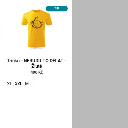
TIP
Tričko - NEBUDU TO DĚLAT -
Žluté
490 Kč
XL
XXL
M
L