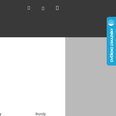
Nákupní
Hledat
Přihlášení
košík
y
Bundy