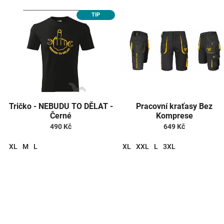
e
V
n
TIP
ý
í
p
p
i
r
s
o
p
d
r
u
o
k
d
t
Tričko - NEBUDU TO DĚLAT -
Pracovní kraťasy Bez
u
ů
Černé
Komprese
k
490 Kč
649 Kč
t
ů
XL
M
L
XL
XXL
L
3XL