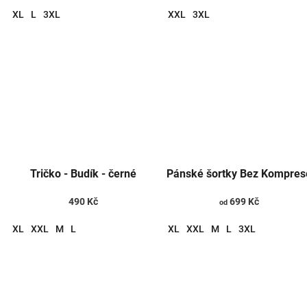
XL
L
3XL
XXL
3XL
Tričko - Budík - černé
Pánské šortky Bez Kompres
490 Kč
699 Kč
od
XL
XXL
M
L
XL
XXL
M
L
3XL