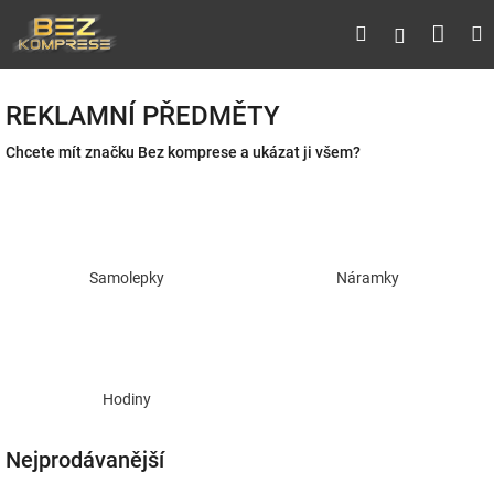
Přejít
Náku
Hledat
M
Přihlášen
na
obsah
koší
REKLAMNÍ PŘEDMĚTY
Chcete mít značku Bez komprese a ukázat ji všem?
Samolepky
Náramky
Hodiny
Nejprodávanější