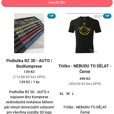
p
Otevřít filtr
r
o
V
TIP
TIP
d
ý
u
p
k
i
t
s
ů
p
r
o
d
Podložka RZ 3D - AUTO |
u
Tričko - NEBUDU TO DĚLAT -
BezKomprese
k
Černé
139 Kč
t
(114,88 Kč bez DPH)
490 Kč
ů
Měrná
139 Kč / 1 ks
(404,96 Kč bez DPH)
cena:
Podložka RZ 3D - AUTO s
XL
M
L
nápisem Bez Komprese
Jednoduchá instalace během
Tričko - NEBUDU TO DĚLAT
pár minut Univerzální uchycení
Černé
pro všechna vozidla 3D logo