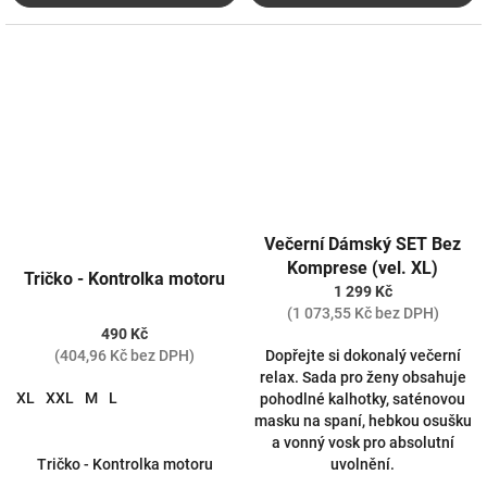
Večerní Dámský SET Bez
Komprese (vel. XL)
Tričko - Kontrolka motoru
1 299 Kč
(1 073,55 Kč bez DPH)
490 Kč
Dopřejte si dokonalý večerní
(404,96 Kč bez DPH)
relax. Sada pro ženy obsahuje
XL
XXL
M
L
pohodlné kalhotky, saténovou
masku na spaní, hebkou osušku
a vonný vosk pro absolutní
Tričko - Kontrolka motoru
uvolnění.