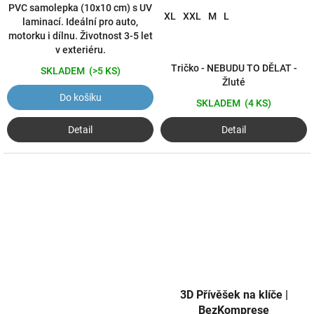
PVC samolepka (10x10 cm) s UV
XL
XXL
M
L
laminací. Ideální pro auto,
motorku i dílnu. Životnost 3-5 let
v exteriéru.
Tričko - NEBUDU TO DĚLAT -
SKLADEM
(>5 KS)
Žluté
Do košíku
SKLADEM
(4 KS)
Detail
Detail
3D Přívěšek na klíče |
BezKomprese