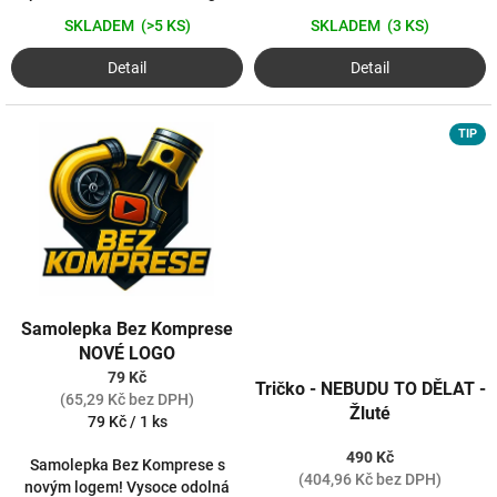
SKLADEM
(3 KS)
SKLADEM
(>5 KS)
Detail
Detail
TIP
Samolepka Bez Komprese
NOVÉ LOGO
79 Kč
Tričko - NEBUDU TO DĚLAT -
(65,29 Kč bez DPH)
Žluté
Měrná
79 Kč / 1 ks
cena:
490 Kč
Samolepka Bez Komprese s
(404,96 Kč bez DPH)
novým logem! Vysoce odolná