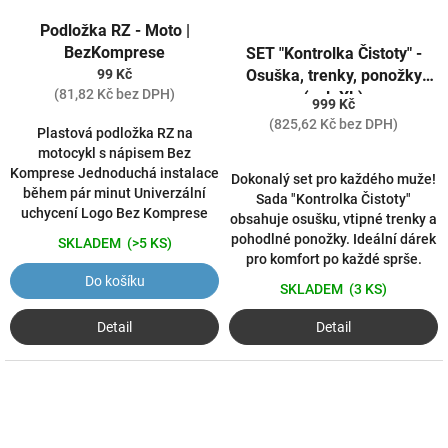
Podložka RZ - Moto |
BezKomprese
SET "Kontrolka Čistoty" -
99 Kč
Osuška, trenky, ponožky
(81,82 Kč bez DPH)
(vel. XL)
999 Kč
(825,62 Kč bez DPH)
Plastová podložka RZ na
motocykl s nápisem Bez
Komprese Jednoduchá instalace
Dokonalý set pro každého muže!
během pár minut Univerzální
Sada "Kontrolka Čistoty"
uchycení Logo Bez Komprese
obsahuje osušku, vtipné trenky a
pohodlné ponožky. Ideální dárek
SKLADEM
(>5 KS)
pro komfort po každé sprše.
Do košíku
SKLADEM
(3 KS)
Detail
Detail