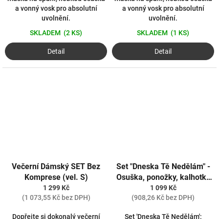
a vonný vosk pro absolutní
a vonný vosk pro absolutní
uvolnění.
uvolnění.
SKLADEM
(2 KS)
SKLADEM
(1 KS)
Detail
Detail
Večerní Dámský SET Bez
Set "Dneska Tě Nedělám" -
Komprese (vel. S)
Osuška, ponožky, kalhotky
(vel. XL)
1 299 Kč
1 099 Kč
(1 073,55 Kč bez DPH)
(908,26 Kč bez DPH)
Dopřejte si dokonalý večerní
Set 'Dneska Tě Nedělám':