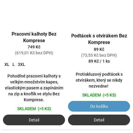
Pracovní kalhoty Bez
Podtácek s otvírákem Bez
Komprese
Komprese
749 Kč
89 Kč
(619,01 Kč bez DPH)
(73,55 Kč bez DPH)
Měrná
89 Kč / 1 ks
XL
L
3XL
cena:
Protiskluzový podtácek s
Pohodlné pracovní kalhoty s
otvírákem, který se nikdy
velkým množstvím kapes,
nezvedne!
elastickým pasem a zapínáním
na zip a knoflík ve stylu Bez
SKLADEM
(>5 KS)
Komprese.
Do košíku
SKLADEM
(>5 KS)
Detail
Detail