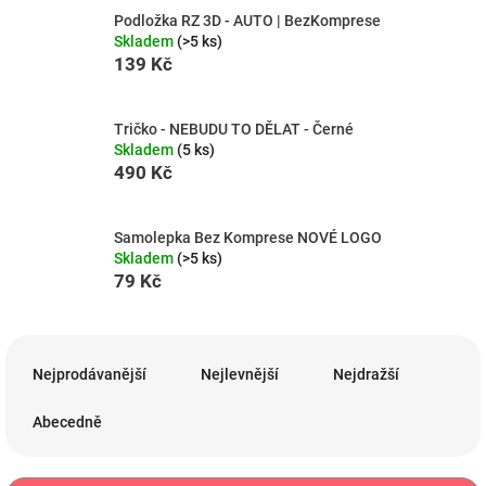
Podložka RZ 3D - AUTO | BezKomprese
Skladem
(>5 ks)
139 Kč
Tričko - NEBUDU TO DĚLAT - Černé
Skladem
(5 ks)
490 Kč
Samolepka Bez Komprese NOVÉ LOGO
Skladem
(>5 ks)
79 Kč
Ř
a
Nejprodávanější
Nejlevnější
Nejdražší
z
e
Abecedně
n
í