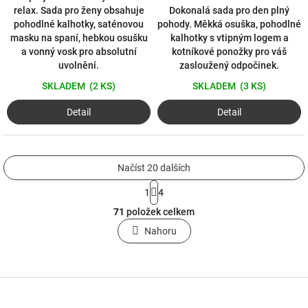
relax. Sada pro ženy obsahuje
Dokonalá sada pro den plný
pohodlné kalhotky, saténovou
pohody. Měkká osuška, pohodlné
masku na spaní, hebkou osušku
kalhotky s vtipným logem a
a vonný vosk pro absolutní
kotníkové ponožky pro váš
uvolnění.
zasloužený odpočinek.
SKLADEM
(2 KS)
SKLADEM
(3 KS)
Detail
Detail
Načíst 20 dalších
S
1
4
t
O
r
71
položek celkem
v
á
l
Nahoru
n
á
k
o
d
v
a
á
c
Z
n
í
á
í