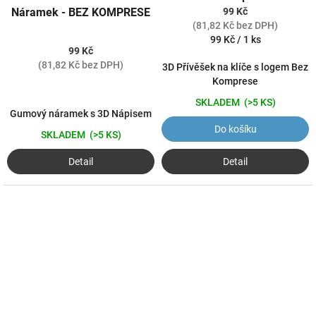
Náramek - BEZ KOMPRESE
99 Kč
(81,82 Kč bez DPH)
Měrná
99 Kč / 1 ks
99 Kč
cena:
(81,82 Kč bez DPH)
3D Přívěšek na klíče s logem Bez
Komprese
SKLADEM
(>5 KS)
Gumový náramek s 3D Nápisem
Do košíku
SKLADEM
(>5 KS)
Detail
Detail