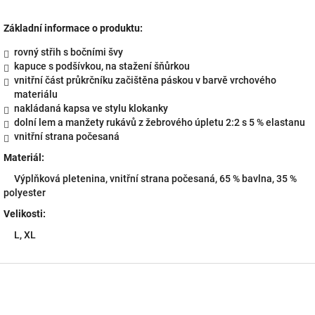
Základní informace o produktu:
rovný střih s bočními švy
kapuce s podšívkou, na stažení šňůrkou
vnitřní část průkrčníku začištěna páskou v barvě vrchového
materiálu
nakládaná kapsa ve stylu klokanky
dolní lem a manžety rukávů z žebrového úpletu 2:2 s 5 % elastanu
vnitřní strana počesaná
Materiál:
Výplňková pletenina, vnitřní strana počesaná, 65 % bavlna, 35 %
polyester
Velikosti:
L, XL
Z
á
p