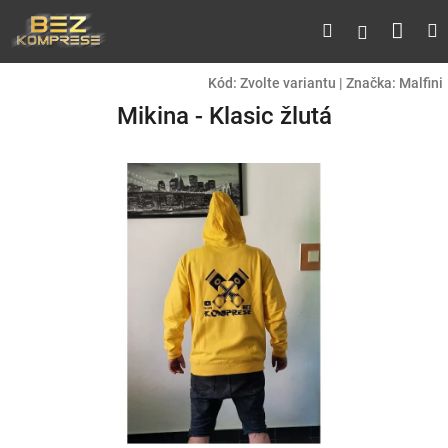
Přejít
Náku
Hledat
M
Přihlášen
na
obsah
koší
Kód:
Zvolte variantu
|
Značka:
Malfini
Mikina - Klasic žlutá