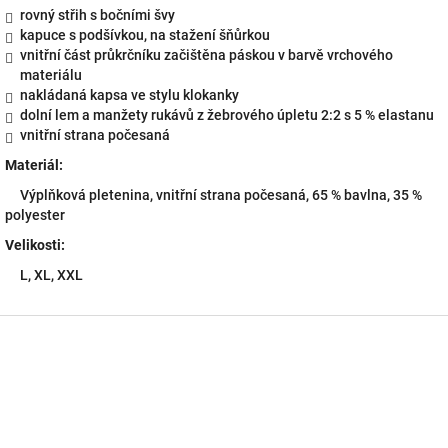
rovný střih s bočními švy
kapuce s podšívkou, na stažení šňůrkou
vnitřní část průkrčníku začištěna páskou v barvě vrchového
materiálu
nakládaná kapsa ve stylu klokanky
dolní lem a manžety rukávů z žebrového úpletu 2:2 s 5 % elastanu
vnitřní strana počesaná
Materiál:
Výplňková pletenina, vnitřní strana počesaná, 65 % bavlna, 35 %
polyester
Velikosti:
L, XL, XXL
Z
á
p
a
t
í