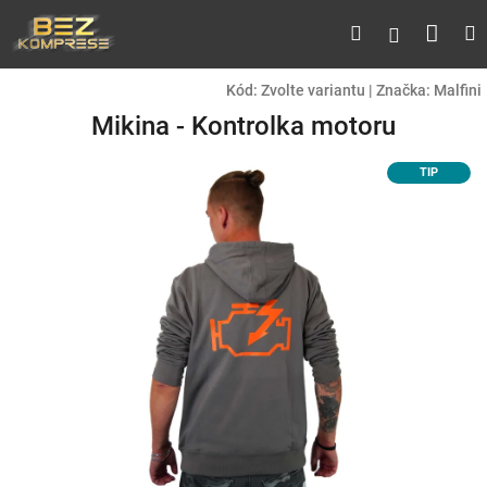
Přejít
Náku
Hledat
M
Přihlášen
na
obsah
koší
Kód:
Zvolte variantu
|
Značka:
Malfini
Mikina - Kontrolka motoru
TIP