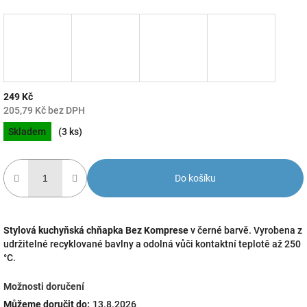
249 Kč
205,79 Kč bez DPH
Měrná
Skladem
(3 ks)
cena:
Do košíku
Stylová kuchyňská chňapka Bez Komprese
v černé barvě. Vyrobena z
udržitelné recyklované bavlny a odolná vůči kontaktní teplotě až 250
°C.
Možnosti doručení
Můžeme doručit do:
13.8.2026