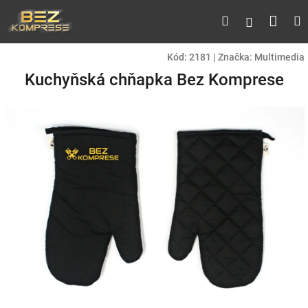
Přejít
Náku
Hledat
M
Přihlášen
na
obsah
koší
Kód:
2181
|
Značka:
Multimedia
Kuchyňská chňapka Bez Komprese