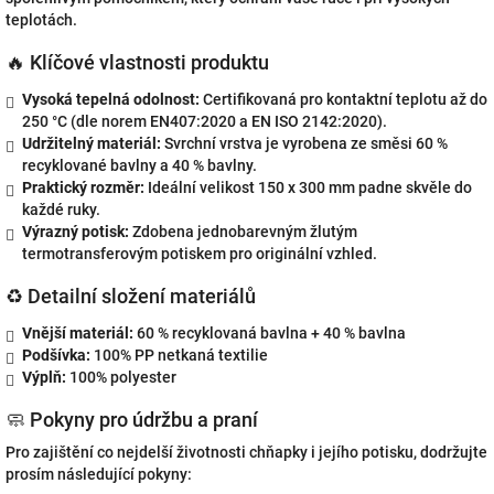
teplotách.
🔥 Klíčové vlastnosti produktu
Vysoká tepelná odolnost:
Certifikovaná pro kontaktní teplotu až do
250 °C (dle norem EN407:2020 a EN ISO 2142:2020).
Udržitelný materiál:
Svrchní vrstva je vyrobena ze směsi 60 %
recyklované bavlny a 40 % bavlny.
Praktický rozměr:
Ideální velikost 150 x 300 mm padne skvěle do
každé ruky.
Výrazný potisk:
Zdobena jednobarevným žlutým
termotransferovým potiskem pro originální vzhled.
♻️ Detailní složení materiálů
Vnější materiál:
60 % recyklovaná bavlna + 40 % bavlna
Podšívka:
100% PP netkaná textilie
Výplň:
100% polyester
🧼 Pokyny pro údržbu a praní
Pro zajištění co nejdelší životnosti chňapky i jejího potisku, dodržujte
prosím následující pokyny: