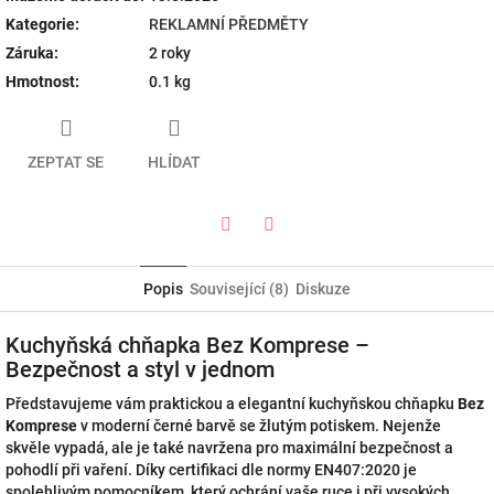
Kategorie
:
REKLAMNÍ PŘEDMĚTY
Záruka
:
2 roky
Hmotnost
:
0.1 kg
ZEPTAT SE
HLÍDAT
Twitter
Facebook
Popis
Související (8)
Diskuze
Kuchyňská chňapka Bez Komprese –
Bezpečnost a styl v jednom
Představujeme vám praktickou a elegantní kuchyňskou chňapku
Bez
Komprese
v moderní černé barvě se žlutým potiskem. Nejenže
skvěle vypadá, ale je také navržena pro maximální bezpečnost a
pohodlí při vaření. Díky certifikaci dle normy EN407:2020 je
spolehlivým pomocníkem, který ochrání vaše ruce i při vysokých