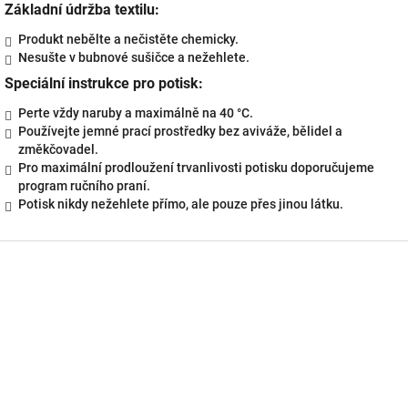
Základní údržba textilu:
Produkt nebělte a nečistěte chemicky.
Nesušte v bubnové sušičce a nežehlete.
Speciální instrukce pro potisk:
Perte vždy naruby a maximálně na 40 °C.
Používejte jemné prací prostředky bez aviváže, bělidel a
změkčovadel.
Pro maximální prodloužení trvanlivosti potisku doporučujeme
program ručního praní.
Potisk nikdy nežehlete přímo, ale pouze přes jinou látku.
Z
á
p
a
t
í