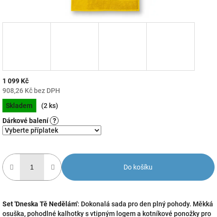
1 099 Kč
908,26 Kč
bez DPH
Měrná
Skladem
(2 ks)
cena:
Dárkové balení
?
Do košíku
Set 'Dneska Tě Nedělám'
: Dokonalá sada pro den plný pohody. Měkká
osuška, pohodlné kalhotky s vtipným logem a kotníkové ponožky pro