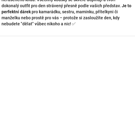
dokonalý outfit pro den strávený přesně podle vašich představ.
Je to
perfektní dárek
pro kamarádku, sestru, maminku, přítelkyni či
manželku nebo prostě pro vás – protože si zasloužíte den, kdy
nebudete "dělat" vůbec nikoho a nic! ✅
Z
á
p
a
t
í