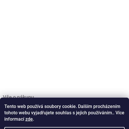
Vše o nákupu
Obchodní podmínky
Tento web používá soubory cookie. Dalším procházením
tohoto webu vyjadřujete souhlas s jejich používáním.. Více
Podmínky ochrany osobních údajů
informací
zde
.
Doprava a platba
Kontakty