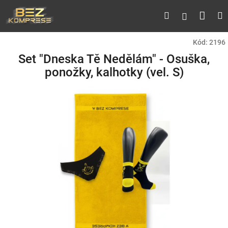
Přejít
Náku
Hledat
M
Přihlášen
na
obsah
koší
Kód:
2196
Set "Dneska Tě Nedělám" - Osuška,
ponožky, kalhotky (vel. S)