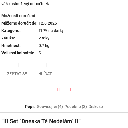
váš zasloužený odpočinek.
Možnosti doručení
Můžeme doručit do:
12.8.2026
Kategorie
:
TIPY na dárky
Záruka
:
2 roky
Hmotnost
:
0.7 kg
Velikost kalhotek
:
S
ZEPTAT SE
HLÍDAT
Twitter
Facebook
Popis
Související (4)
Podobné (3)
Diskuze
💆‍♀️ Set "Dneska Tě Nedělám" 💆‍♀️