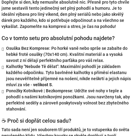
Dopřejte si den, kdy nemusíte absolutně nic. Přesně pro tyto chvíle
jsme sestavili tento jedinečný set plný pohodlí a humoru. Je to
ideální výbava pro líný víkend, den plný seriálů nebo jako skvělý
dárek pro každého, kdo si potřebuje odpočinout a na všechno se
vykašlat. Zapomeňte na kompresi a stres, je čas na pohodu!
Co v tomto setu pro absolutní pohodu najdete?
Osuška Bez Komprese
: Po horké vaně nebo sprše se zabalte do
hebké froté osušky (70x140 cm). Kvalitní materiál a a vysoká
savost z ní dělají perfektního parťáka pro váš relax.
Kalhotky "Nebude Tě dělat"
: Maximální pohodlí je základem
každého odpočinku. Tyto bavlněné kalhotky s příměsí elastanu
jsou neuvěřitelně příjemné na nošení, nikde neškrtí a jejich nápis
mluví za vše -
velikost S
.
Ponožky Kotníkové | Bezkomprese
: Udržte své nohy v teple a
pohodlí s našimi kotníkovými ponožkami. Jsou navrženy tak, aby
perfektně seděly a zároveň poskytovaly volnost bez zbytečného
stahování.
☕ Proč si dopřát celou sadu?
Tato sada není jen souborem tří produktů, je to vstupenka do světa
nerušeného klidu. Všechny kousky se skvěle doplňují a tvoří