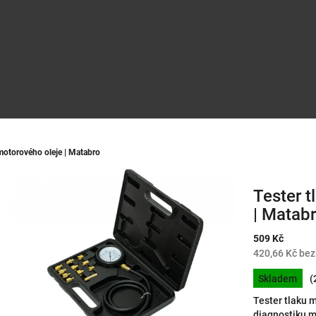
 motorového oleje | Matabro
Tester t
| Matab
509 Kč
420,66 Kč be
Měrná
Skladem
(
cena:
Tester tlaku 
diagnostiku 