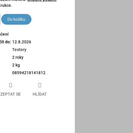
rukce.
Do košíku
učení
it do:
12.8.2026
Testery
2 roky
2 kg
08594218141812
ZEPTAT SE
HLÍDAT
book