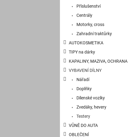
a
Příslušenství
n
e
Centrály
l
Motorky, cross
Zahradní traktůrky
AUTOKOSMETIKA
TIPY na dárky
KAPALINY, MAZIVA, OCHRANA
VYBAVENÍ DÍLNY
Nářadí
Doplňky
Dílenské vozíky
Zvedáky, hevery
Testery
VŮNĚ DO AUTA
OBLEČENÍ