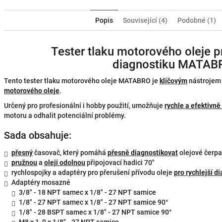
Popis
Související (4)
Podobné (1)
Tester tlaku motorového oleje p
diagnostiku MATAB
Tento tester tlaku motorového oleje MATABRO je
klíčovým
nástroje
motorového oleje
.
Určený pro profesionální i hobby použití, umožňuje
rychle a efektivn
motoru a odhalit potenciální problémy.
Sada obsahuje:
přesný
časovač, který pomáhá
přesně diagnostikovat
olejové čerpa
pružnou
a
oleji odolnou
připojovací hadici 70"
rychlospojky a adaptéry pro přerušení přívodu oleje
pro rychlejší d
Adaptéry mosazné
3/8" - 18 NPT samec x 1/8" - 27 NPT samice
1/8" - 27 NPT samec x 1/8" - 27 NPT samice 90°
1/8" - 28 BSPT samec x 1/8" - 27 NPT samice 90°