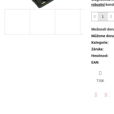
robustní
konst
Možnosti dor
Můžeme doruč
Kategorie
:
Záruka
:
Hmotnost
:
EAN
:
TISK
Twitter
Face