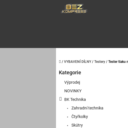
Přejít
na
obsah
Domů
/
VYBAVENÍ DÍLNY
/
Testery
/
Tester tlaku
P
Kategorie
o
Přeskočit
kategorie
s
Výprodej
t
NOVINKY
r
a
BK Technika
n
Zahradní technika
n
í
Čtyřkolky
p
Skútry