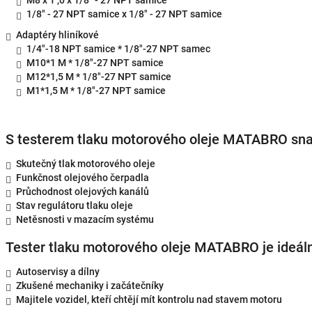
M8 x 1 ,0 x 1/8" - 27 NPT samice
1/8" - 27 NPT samice x 1/8" - 27 NPT samice
Adaptéry hliníkové
1/4"-18 NPT samice * 1/8"-27 NPT samec
M10*1 M * 1/8"-27 NPT samice
M12*1,5 M * 1/8"-27 NPT samice
M1*1,5 M * 1/8"-27 NPT samice
S testerem tlaku motorového oleje MATABRO snad
Skutečný tlak motorového oleje
Funkčnost olejového čerpadla
Průchodnost olejových kanálů
Stav regulátoru tlaku oleje
Netěsnosti v mazacím systému
Tester tlaku motorového oleje MATABRO je ideáln
Autoservisy a dílny
Zkušené mechaniky i začátečníky
Majitele vozidel, kteří chtějí mít kontrolu nad stavem motoru