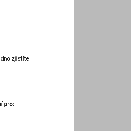
no zjistíte:
í pro: