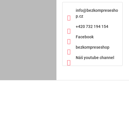
info
@
bezkompresesho
p.cz
+420 732 194 154
Facebook
bezkompreseshop
Náš youtube channel
Z
á
p
a
t
í