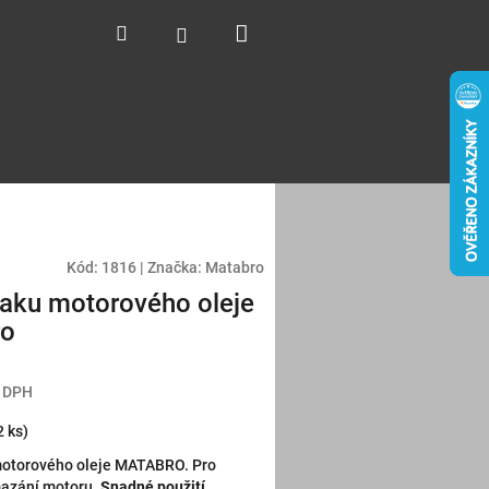
Nákupní
Hledat
Přihlášení
košík
Kód:
1816
|
Značka:
Matabro
laku motorového oleje
ro
z DPH
2 ks)
motorového oleje MATABRO. Pro
mazání motoru.
Snadné použití
,