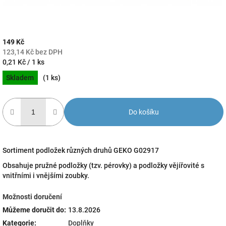
149 Kč
123,14 Kč bez DPH
Měrná
0,21 Kč / 1 ks
cena:
Skladem
(1 ks)
Do košíku
Sortiment podložek různých druhů GEKO G02917
Obsahuje pružné podložky (tzv. pérovky) a podložky vějířovité s
vnitřními i vnějšími zoubky.
Možnosti doručení
Můžeme doručit do:
13.8.2026
Kategorie
:
Doplňky