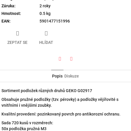
Záruka
:
2 roky
Hmotnost
:
0.5 kg
EAN
:
5901477151996
ZEPTAT SE
HLÍDAT
Twitter
Facebook
Popis
Diskuze
Sortiment podložek různých druhů GEKO G02917
Obsahuje pružné podložky (tzv. pérovky) a podložky vějířovité s
vnitřními i vnějšími zoubky.
Kvalitní provedení: pozinkovaný povrch pro antikorozní ochranu.
Sada 720 kusů v rozměrech:
50x podložka pružná M3