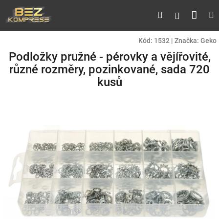
Přejít
Náku
Hledat
M
Přihlášen
na
obsah
koší
Kód:
1532
|
Značka:
Geko
Podložky pružné - pérovky a vějířovité,
různé rozměry, pozinkované, sada 720
kusů