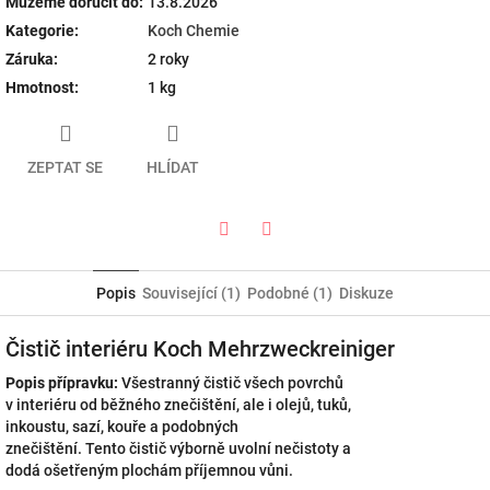
Můžeme doručit do:
13.8.2026
Kategorie
:
Koch Chemie
Záruka
:
2 roky
Hmotnost
:
1 kg
ZEPTAT SE
HLÍDAT
Twitter
Facebook
Popis
Související (1)
Podobné (1)
Diskuze
Čistič interiéru Koch Mehrzweckreiniger
Popis přípravku:
Všestranný čistič všech povrchů
v interiéru od běžného znečištění, ale i olejů, tuků,
inkoustu, sazí, kouře a podobných
znečištění. Tento čistič výborně uvolní nečistoty a
dodá ošetřeným plochám příjemnou vůni.