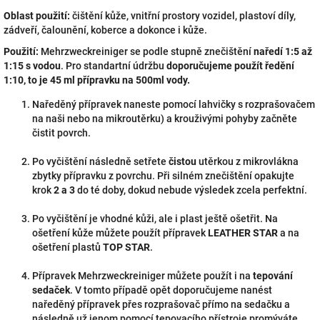
Oblast použití:
čištění kůže, vnitřní prostory vozidel, plastoví díly,
zádveří, čalounění, koberce a dokonce i kůže.
Použití:
Mehrzweckreiniger se podle stupně znečištění
naředí 1:5 až
1:15 s vodou
. Pro standartní údržbu
doporučujeme použít ředění
1:10, to je 45 ml přípravku na 500ml vody.
Naředěný přípravek naneste pomocí lahvičky s rozprašovačem
na naši nebo na mikroutěrku) a krouživými pohyby začněte
čistit povrch.
Po vyčištění následně setřete
čistou
utěrkou z mikrovlákna
zbytky přípravku z povrchu. Při silném znečištění opakujte
krok
2 a 3
do té doby, dokud nebude výsledek zcela perfektní.
Po vyčištění je vhodné kůži, ale i plast ještě ošetřit. Na
ošetření kůže můžete použít přípravek
LEATHER STAR
a na
ošetření plastů
TOP STAR
.
Přípravek Mehrzweckreiniger můžete použít i na
tepování
sedaček
. V tomto případě opět doporučujeme nanést
naředěný přípravek přes rozprašovač přímo na sedačku a
následně už jenom pomocí tepovacího přístroje promýváte