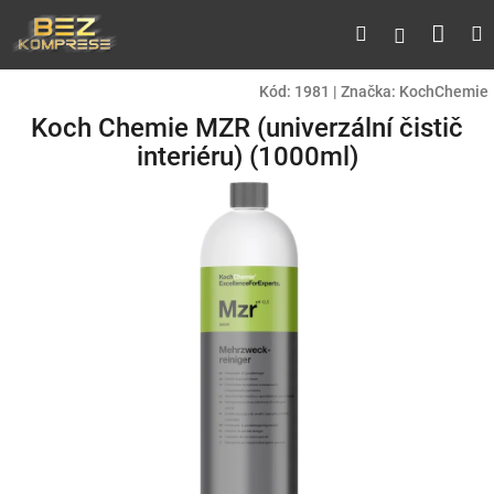
Přejít
Náku
Hledat
M
Přihlášen
na
obsah
koší
Kód:
1981
|
Značka:
KochChemie
Koch Chemie MZR (univerzální čistič
interiéru) (1000ml)