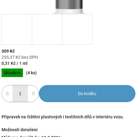
309 Kč
255,37 Kč bez DPH
Měrná
0,31 Kč / 1 ml
cena:
Skladem
(4 ks)
Do košíku
Přípravek na čištění plastových i textilních dílů v interiéru vozu.
Možnosti doručení