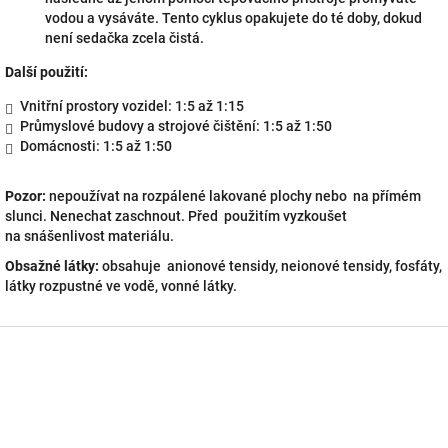
vodou a vysáváte. Tento cyklus opakujete do té doby, dokud
není sedačka zcela čistá.
Další použití:
Vnitřní prostory vozidel: 1:5 až 1:15
Průmyslové budovy a strojové čištění: 1:5 až 1:50
Domácnosti: 1:5 až 1:50
Pozor:
nepoužívat na rozpálené lakované plochy nebo na přímém
slunci. Nenechat zaschnout. Před použitím vyzkoušet
na snášenlivost materiálu.
Obsažné látky:
obsahuje anionové tensidy, neionové tensidy, fosfáty,
látky rozpustné ve vodě, vonné látky.
Z
á
p
a
t
í