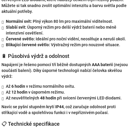
Můžete si tak snadno zvolit optimální intenzitu a barvu světla podle
aktuální potřeby.
Normální svit:
Plný výkon 80 lm pro maximální viditelnost.
Slabší svit:
Úsporný režim pro delší výdrž baterií nebo méně
intenzivní osvětlení.
Červené světlo:
Ideální pro noční vidění, neoslňuje a neruší okolí.
Blikající červené světlo:
Výstražný režim pro nouzové situace.
🔋 Působivá výdrž a odolnost
Napájení je řešeno pomocí tří běžně dostupných
AAA baterií
(nejsou
součástí balení). Díky úsporné technologii nabízí čelovka skvělou
výdrž:
Až
6 hodin
v režimu normálního svitu.
Až
12 hodin
v úsporném režimu.
Až neuvěřitelných
48 hodin
při svícení červenými LED diodami.
Navíc se pyšní stupněm krytí
IP44
, což zaručuje odolnost proti
stříkající vodě a spolehlivou funkci i v nepříznivém počasí.
📋 Technické specifikace