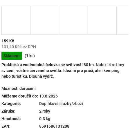
159 Kč
131,40 Kč bez DPH
Měrná
Skladem
(1 ks)
cena:
Praktická a voděodolná čelovka
se svítivostí 80 lm. Nabízí 4 režimy
svícení, včetně červeného světla. Ideální pro práci, ale i kemping
nebo turistiku. Dlouhá výdrž.
Možnosti doručení
Můžeme doručit do:
13.8.2026
Kategorie
:
Doplňkové služby/zboží
Záruka
:
2 roky
Hmotnost
:
0.3 kg
EAN
:
8591686131208