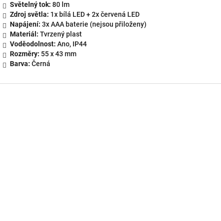
Světelný tok:
80 lm
Zdroj světla:
1x bílá LED + 2x červená LED
Napájení:
3x AAA baterie (nejsou přiloženy)
Materiál:
Tvrzený plast
Voděodolnost:
Ano, IP44
Rozměry:
55 x 43 mm
Barva:
Černá
Z
á
p
a
t
í