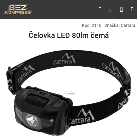
Přejít
Náku
Hledat
M
Přihlášen
na
obsah
koší
Kód:
2118
|
Značka:
Cattara
Čelovka LED 80lm černá