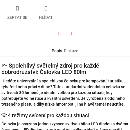
ZEPTAT SE
HLÍDAT
Twitter
Facebook
Popis
Diskuze
🔦 Spolehlivý světelný zdroj pro každé
dobrodružství: Čelovka LED 80lm
Hledáte univerzální a spolehlivou čelovku pro kempování, turistiku,
rybaření nebo práci v dílně? Tato standardní voděodolná čelovka se
svítivostí
80 lumenů
je ideální volbou pro každou situaci, kdy
potřebujete volné ruce a kvalitní osvětlení. Je vyrobena z odolného
tvrzeného plastu a díky nízké hmotnosti ji na hlavě téměř neucítíte.
💡 4 režimy svícení pro každou situaci
Čelovka je osazena jednou vysoce svítivou bílou LED diodou a dvěma
červenými LED diodami, které nabízejí celkem čtyři režimy použití.