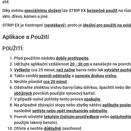
atd.
Díky svému
speciálnímu složení
lze STRIP EX
bezpečně použít
na různ
sklo, dřevo, kámen a jiné.
STRIP EX je tixotropní (
nestékavý
), proto je
ideální pro použití na svi
Aplikace a Použití
POUŽITÍ:
Před použitím nádobu
dobře protřepejte
.
Udržujte aplikační vzdálenost
20 - 30 cm
a nanášejte na povrch,
Vyčkejte
cca 25 minut,
než začne
barva nebo lak
vytvářet puch
Takto vzniklý
povrch odstraňte
a
naneste druhou vrstvu
.
Nechte působit
cca 20 minut
.
Odstraňte změklou vrstvu barvy/laku stěrkou, špachtlí nebo šk
obtížných
površích použijte nylonový kartáč.
V případě nutné potřeby tento proces
opakujte
.
Na případné zbývající stopy nebo zbytky nátěru
aplikujte posle
nasledně
setřete nebo opět mechanicky odstraňte
.
Povrch očistětě
tekutým čisticím prostředkem
nebo
opláchněte
použijte lakový benzín).
Otřete a nechte
důkladně
zaschnout.