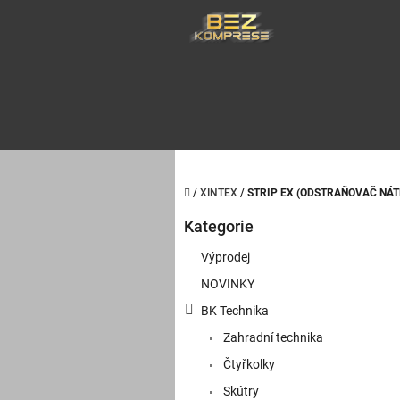
Přejít
na
obsah
Domů
/
XINTEX
/
STRIP EX (ODSTRAŇOVAČ NÁTĚ
P
Kategorie
o
Přeskočit
kategorie
s
Výprodej
t
NOVINKY
r
a
BK Technika
n
Zahradní technika
n
í
Čtyřkolky
p
Skútry