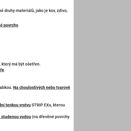
é druhy materiálů, jako je kov, zdivo,
slé povrchy
.
 který má být ošetřen.
ýře
.
rabkou.
Na choulostivých nebo tvarově
dní tenkou vrstvu
STRIP EXu, kterou
 studenou vodou
(na dřevěné povrchy