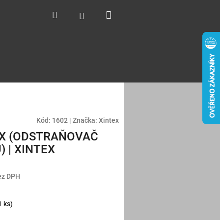
Nákupní
Hledat
Přihlášení
košík
Kód:
1602
|
Značka:
Xintex
EX (ODSTRAŇOVAČ
 | XINTEX
ez DPH
1 ks)