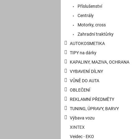
a
Příslušenství
n
e
Centrály
l
Motorky, cross
Zahradní traktůrky
AUTOKOSMETIKA
TIPY na dárky
KAPALINY, MAZIVA, OCHRANA
VYBAVENÍ DÍLNY
VŮNĚ DO AUTA
OBLEČENÍ
REKLAMNÍ PŘEDMĚTY
TUNING, ÚPRAVY, BARVY
Výbava vozu
XINTEX
Veidec - EKO