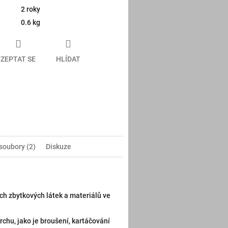
2 roky
0.6 kg
ZEPTAT SE
HLÍDAT
book
 soubory (2)
Diskuze
ých zbytkových látek a materiálů ve
chu, jako je broušení, kartáčování