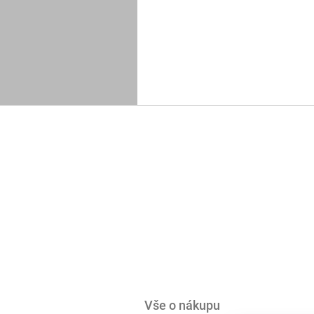
Z
á
p
a
t
í
Vše o nákupu