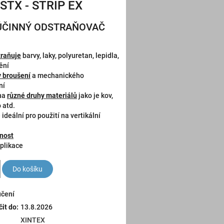
STX - STRIP EX
ÚČINNÝ ODSTRAŇOVAČ
traňuje
barvy, laky, polyuretan, lepidla,
ění
y broušení
a mechanického
ní
 na
různé druhy materiálů
jako je kov,
 atd.
 ideální pro použití na vertikální
nnost
plikace
Do košíku
učení
it do:
13.8.2026
XINTEX