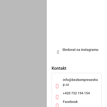
Sledovat na Instagramu
Kontakt
info
@
bezkompresesho
p.cz
+420 732 194 154
Facebook