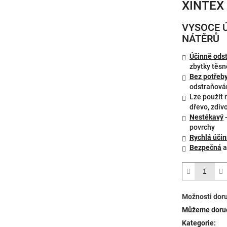
XINTEX 
VYSOCE 
NÁTĚRŮ
Účinně ods
zbytky těsn
Bez potřeb
odstraňová
Lze použít
dřevo, zdivo
Nestékavý
-
povrchy
Rychlá úči
Bezpečná
a
Možnosti dor
Můžeme doruč
Kategorie
: