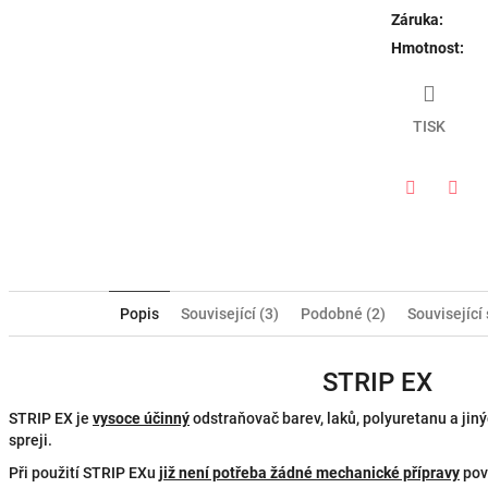
Záruka
:
Hmotnost
:
TISK
Twitter
Face
Popis
Související (3)
Podobné (2)
Související
STRIP EX
STRIP EX je
vysoce účinný
odstraňovač barev, laků, polyuretanu a jin
spreji.
Při použití STRIP EXu
již není potřeba žádné mechanické přípravy
povr