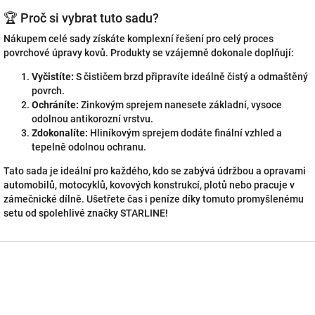
🏆 Proč si vybrat tuto sadu?
Nákupem celé sady získáte komplexní řešení pro celý proces
povrchové úpravy kovů. Produkty se vzájemně dokonale doplňují:
Vyčistíte:
S čističem brzd připravíte ideálně čistý a odmaštěný
povrch.
Ochráníte:
Zinkovým sprejem nanesete základní, vysoce
odolnou antikorozní vrstvu.
Zdokonalíte:
Hliníkovým sprejem dodáte finální vzhled a
tepelně odolnou ochranu.
Tato sada je ideální pro každého, kdo se zabývá údržbou a opravami
automobilů, motocyklů, kovových konstrukcí, plotů nebo pracuje v
zámečnické dílně. Ušetřete čas i peníze díky tomuto promyšlenému
setu od spolehlivé značky STARLINE!
Z
á
p
a
t