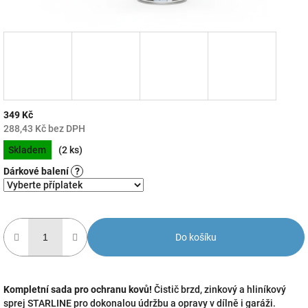
349 Kč
288,43 Kč
bez DPH
Měrná
Skladem
(2 ks)
cena:
Dárkové balení
?
Do košíku
Kompletní sada pro ochranu kovů!
Čistič brzd, zinkový a hliníkový
sprej STARLINE pro dokonalou údržbu a opravy v dílně i garáži.