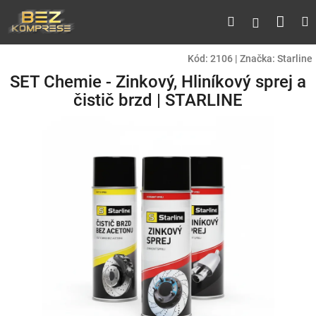
Přejít
Náku
Hledat
M
Přihlášen
na
obsah
koší
Kód:
2106
|
Značka:
Starline
SET Chemie - Zinkový, Hliníkový sprej a
čistič brzd | STARLINE