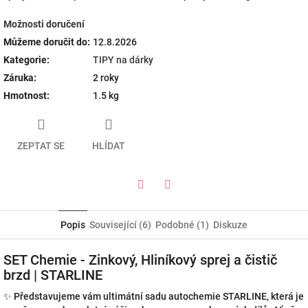
Možnosti doručení
Můžeme doručit do:
12.8.2026
Kategorie
:
TIPY na dárky
Záruka
:
2 roky
Hmotnost
:
1.5 kg
ZEPTAT SE
HLÍDAT
Twitter
Facebook
Popis
Související (6)
Podobné (1)
Diskuze
SET Chemie - Zinkový, Hliníkový sprej a čistič
brzd | STARLINE
✨ Představujeme vám ultimátní sadu autochemie STARLINE, která je