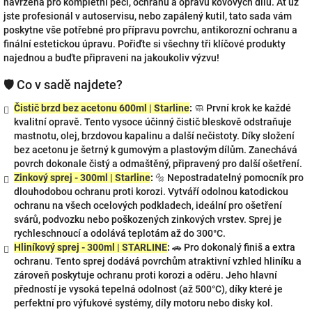
navržena pro kompletní péči, ochranu a opravu kovových dílů. Ať už
jste profesionál v autoservisu, nebo zapálený kutil, tato sada vám
poskytne vše potřebné pro přípravu povrchu, antikorozní ochranu a
finální estetickou úpravu. Pořiďte si všechny tři klíčové produkty
najednou a buďte připraveni na jakoukoliv výzvu!
🛡️ Co v sadě najdete?
Čistič brzd bez acetonu 600ml | Starline
:
🧼 První krok ke každé
kvalitní opravě. Tento vysoce účinný čistič bleskově odstraňuje
mastnotu, olej, brzdovou kapalinu a další nečistoty. Díky složení
bez acetonu je šetrný k gumovým a plastovým dílům. Zanechává
povrch dokonale čistý a odmaštěný, připravený pro další ošetření.
Zinkový sprej - 300ml | Starline
:
🔩 Nepostradatelný pomocník pro
dlouhodobou ochranu proti korozi. Vytváří odolnou katodickou
ochranu na všech ocelových podkladech, ideální pro ošetření
svárů, podvozku nebo poškozených zinkových vrstev. Sprej je
rychleschnoucí a odolává teplotám až do 300°C.
Hliníkový sprej - 300ml | STARLINE
:
🚗 Pro dokonalý finiš a extra
ochranu. Tento sprej dodává povrchům atraktivní vzhled hliníku a
zároveň poskytuje ochranu proti korozi a oděru. Jeho hlavní
předností je vysoká tepelná odolnost (až 500°C), díky které je
perfektní pro výfukové systémy, díly motoru nebo disky kol.