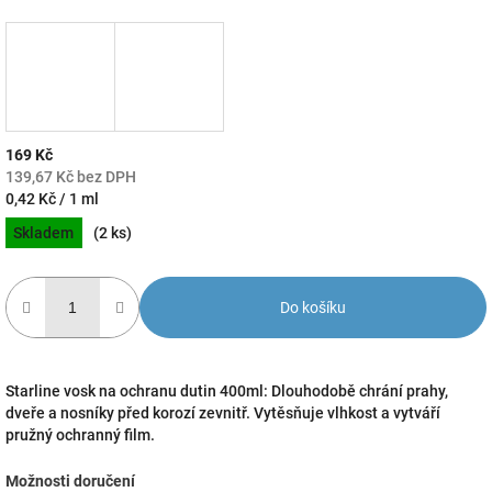
169 Kč
139,67 Kč bez DPH
Měrná
0,42 Kč / 1 ml
cena:
Skladem
(2 ks)
Do košíku
Starline vosk na ochranu dutin 400ml: Dlouhodobě chrání prahy,
dveře a nosníky před korozí zevnitř. Vytěsňuje vlhkost a vytváří
pružný ochranný film.
Možnosti doručení