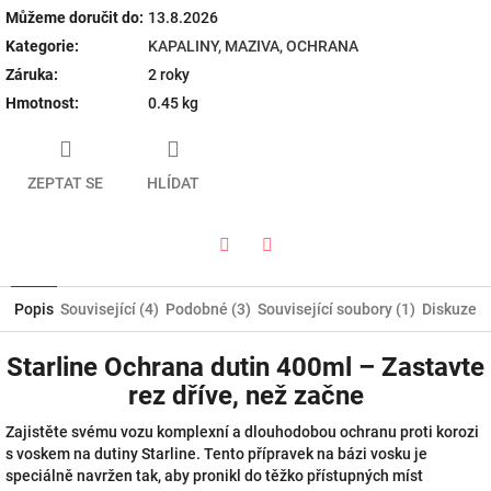
Můžeme doručit do:
13.8.2026
Kategorie
:
KAPALINY, MAZIVA, OCHRANA
Záruka
:
2 roky
Hmotnost
:
0.45 kg
ZEPTAT SE
HLÍDAT
Twitter
Facebook
Popis
Související (4)
Podobné (3)
Související soubory (1)
Diskuze
Starline Ochrana dutin 400ml – Zastavte
rez dříve, než začne
Zajistěte svému vozu komplexní a dlouhodobou ochranu proti korozi
s voskem na dutiny Starline. Tento přípravek na bázi vosku je
speciálně navržen tak, aby pronikl do těžko přístupných míst