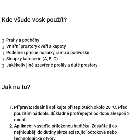
Kde všude vosk použít?
Prahy a podběhy
Vnitřní prostory dveří a kapoty
Podélné i příčné nosníky rámu a podvozku
Sloupky karoserie (A, B, C)
Jakékoliv jiné uzavřené profily a duté prostory
Jak na to?
Příprava:
Ideálně aplikujte při teplotách okolo 20 °C. Před
použitím nádobku důkladně protřepejte po dobu alespoň 2
minut.
Aplikace:
Nasaďte přiloženou hadičku. Zasuňte ji co
nejhlouběji do dutiny skrze existující odtokové nebo
technologické otvory.