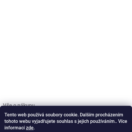
Vše o nákupu
Obchodní podmínky
Tento web používá soubory cookie. Dalším procházením
tohoto webu vyjadřujete souhlas s jejich používáním.. Více
Podmínky ochrany osobních údajů
informací
zde
.
Doprava a platba