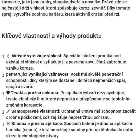
karoserie, jako jsou prahy, sloupky, dveře a nosníky. Právě zde se
nejčastěji drží vlhkost, která způsobuje korozi zevnitř. Díky tomuto
spreji vytvoříte odolnou bariéru, která aktivně chrání před rzí.
Klíčové vlastnosti a výhody produktu
💧
Aktivně vytěsňuje vlhkost:
Speciální složení proniká pod
existující vlhkost a vytlačuje ji z povrchu kovu, čímž zabraňuje
vzniku koroze.
penetrující
Vynikající vzlínavost:
Vosk má skvělé penetrační
schopnosti, díky kterým se dostane i do těch nejmenších spár,
spojů a svárů.
🛡️
Trvalá a pružná ochrana:
Po aplikaci vytváří nezasychající,
trvale elastický film, který nepraská a přizpůsobuje se teplotním
změnám karoserie.
🩹
Samoopravné vlastnosti:
Ochranná vrstva má schopnost zacelit
drobná poškození, což zajišťuje nepřetržitou ochranu.
🎯
Snadná a přesná aplikace:
Součástí balení je dlouhá aplikační
hadička (sonda), která umožňuje snadný přístup hluboko do dutin
skrze technologické otvory.