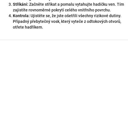
Stříkání:
Začněte stříkat a pomalu vytahujte hadičku ven. Tím
zajistíte rovnoměrné pokrytí celého vnitřního povrchu.
Kontrola:
Ujistěte se, že jste ošetřili všechny rizikové dutiny.
Případný přebytečný vosk, který vyteče z odtokových otvorů,
otřete hadříkem.
Z
á
p
a
t
í