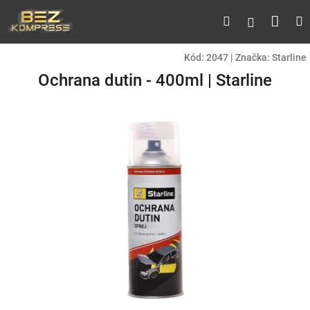
Přejít
Náku
Hledat
M
Přihlášen
na
obsah
koší
Kód:
2047
|
Značka:
Starline
Ochrana dutin - 400ml | Starline