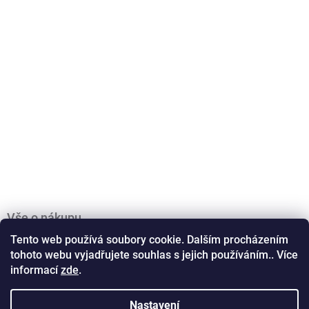
Vše o nákupu
Tento web používá soubory cookie. Dalším procházením
Obchodní podmínky
tohoto webu vyjadřujete souhlas s jejich používáním.. Více
Podmínky ochrany osobních údajů
informací
zde
.
Doprava a platba
Kontakty
Zásady práce s vašimi údaji
Nastavení