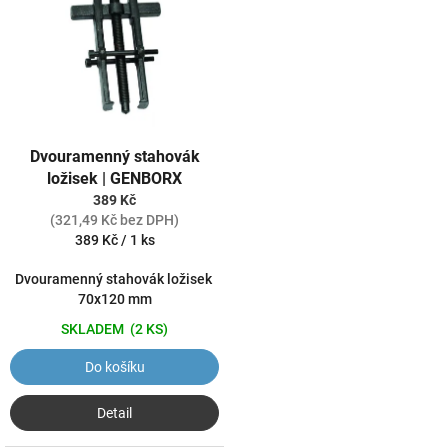
p
o
i
d
s
u
p
k
r
t
o
ů
d
Dvouramenný stahovák
u
ložisek | GENBORX
k
389 Kč
t
(321,49 Kč bez DPH)
ů
Měrná
389 Kč / 1 ks
cena:
Dvouramenný stahovák ložisek
70x120 mm
SKLADEM
(2 KS)
Do košíku
Detail