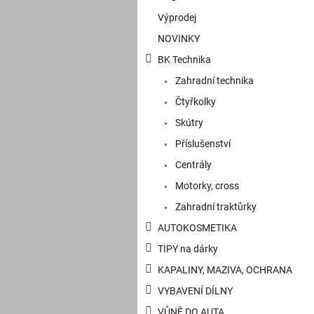
kategorie
s
Výprodej
t
NOVINKY
r
a
BK Technika
n
Zahradní technika
n
í
Čtyřkolky
p
Skútry
a
Příslušenství
n
e
Centrály
l
Motorky, cross
Zahradní traktůrky
AUTOKOSMETIKA
TIPY na dárky
KAPALINY, MAZIVA, OCHRANA
VYBAVENÍ DÍLNY
VŮNĚ DO AUTA