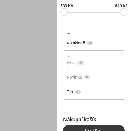
539
Kč
540
Kč
Na skladě
1
Akce
0
Novinka
0
Tip
1
Nákupní košík
0
ks /
0 Kč