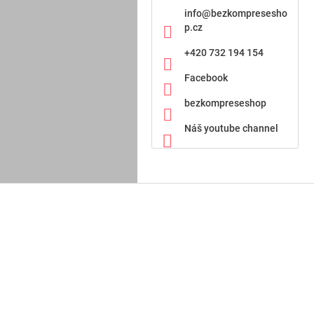
info
@
bezkompresesho
p.cz
+420 732 194 154
Facebook
bezkompreseshop
Náš youtube channel
Z
á
p
a
t
í