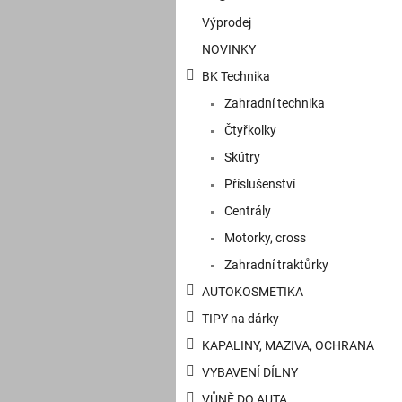
kategorie
s
Výprodej
t
NOVINKY
r
a
BK Technika
n
Zahradní technika
n
í
Čtyřkolky
p
Skútry
a
Příslušenství
n
e
Centrály
l
Motorky, cross
Zahradní traktůrky
AUTOKOSMETIKA
TIPY na dárky
KAPALINY, MAZIVA, OCHRANA
VYBAVENÍ DÍLNY
VŮNĚ DO AUTA