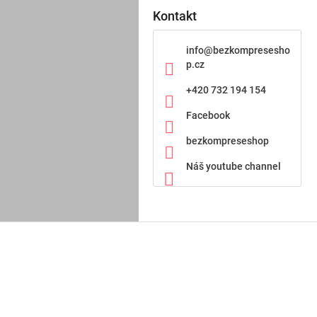
Kontakt
info
@
bezkompresesho
p.cz
+420 732 194 154
Facebook
bezkompreseshop
Náš youtube channel
Z
á
p
a
t
í