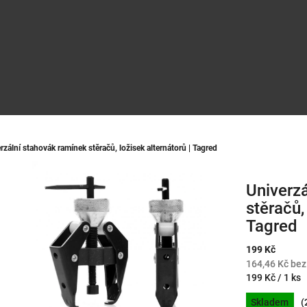
rzální stahovák ramínek stěračů, ložisek alternátorů | Tagred
Univerz
stěračů,
Tagred
199 Kč
164,46 Kč be
Měrná
199 Kč / 1 ks
cena:
Skladem
(