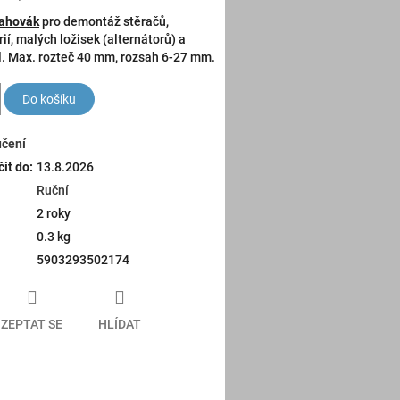
tahovák
pro demontáž stěračů,
ií, malých ložisek (alternátorů) a
. Max. rozteč 40 mm, rozsah 6-27 mm.
Do košíku
učení
it do:
13.8.2026
Ruční
2 roky
0.3 kg
5903293502174
ZEPTAT SE
HLÍDAT
book