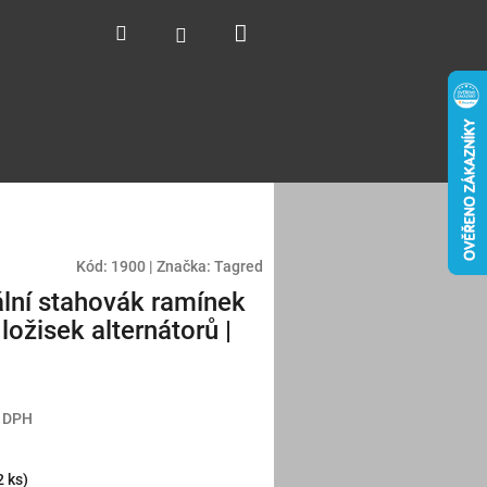
Nákupní
Hledat
Přihlášení
košík
Kód:
1900
|
Značka:
Tagred
ální stahovák ramínek
 ložisek alternátorů |
z DPH
2 ks)