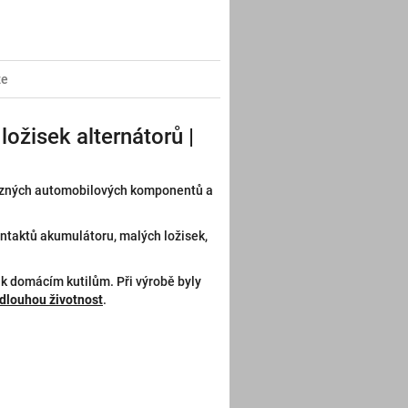
ze
ložisek alternátorů |
zných automobilových komponentů a
ntaktů akumulátoru, malých ložisek,
k domácím kutilům. Při výrobě byly
 dlouhou životnost
.