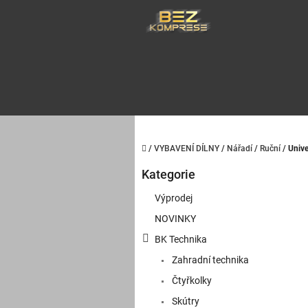
Přejít
na
obsah
Domů
/
VYBAVENÍ DÍLNY
/
Nářadí
/
Ruční
/
Unive
P
Kategorie
o
Přeskočit
kategorie
s
Výprodej
t
NOVINKY
r
a
BK Technika
n
Zahradní technika
n
í
Čtyřkolky
p
Skútry