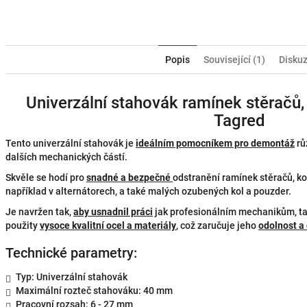
Popis
Související (1)
Disku
Univerzální stahovák ramínek stěračů, 
Tagred
Tento univerzální stahovák je
ideálním pomocníkem pro demontáž
rů
dalších mechanických částí.
Skvěle se hodí pro
snadné a bezpečné
odstranění ramínek stěračů, ko
například v alternátorech, a také malých ozubených kol a pouzder.
Je navržen tak,
aby usnadnil práci
jak profesionálním mechanikům, ta
použity
vysoce kvalitní ocel a materiály
, což zaručuje jeho
odolnost a
Technické parametry:
Typ: Univerzální stahovák
Maximální rozteč stahováku: 40 mm
Pracovní rozsah: 6 - 27 mm