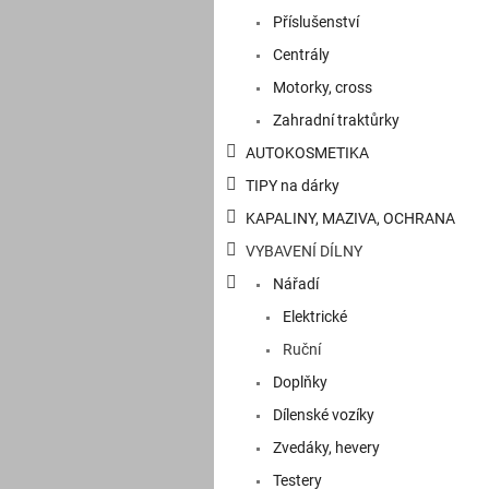
a
Příslušenství
n
e
Centrály
l
Motorky, cross
Zahradní traktůrky
AUTOKOSMETIKA
TIPY na dárky
KAPALINY, MAZIVA, OCHRANA
VYBAVENÍ DÍLNY
Nářadí
Elektrické
Ruční
Doplňky
Dílenské vozíky
Zvedáky, hevery
Testery