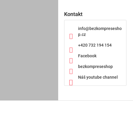
Kontakt
info
@
bezkompresesho
p.cz
+420 732 194 154
Facebook
bezkompreseshop
Náš youtube channel
Z
á
p
a
t