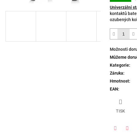
Univerzální s
kontaktů bater
ozubených kol
Možnosti dor
Můžeme doruč
Kategorie
:
Záruka
:
Hmotnost
:
EAN
:
TISK
Twitter
Face