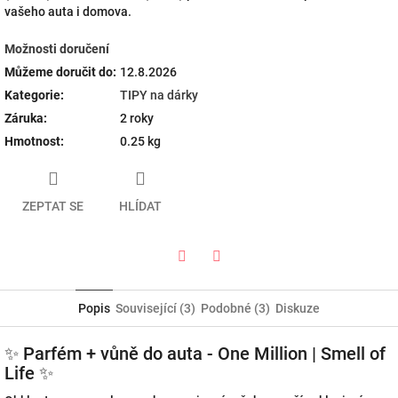
vašeho auta i domova.
Možnosti doručení
Můžeme doručit do:
12.8.2026
Kategorie
:
TIPY na dárky
Záruka
:
2 roky
Hmotnost
:
0.25 kg
ZEPTAT SE
HLÍDAT
Twitter
Facebook
Popis
Související (3)
Podobné (3)
Diskuze
✨ Parfém + vůně do auta - One Million | Smell of
Life ✨