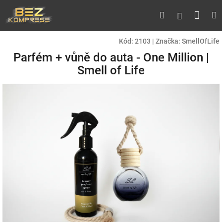
Přejít
Náku
Hledat
M
Přihlášen
na
obsah
koší
Kód:
2103
|
Značka:
SmellOfLife
Parfém + vůně do auta - One Million |
Smell of Life