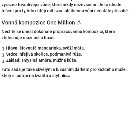
výrazně trvanlivější vůně, která nikdy nezevšední. Je to ideální
řešení pro ty, kdo chtějí mít svou oblíbenou vůni neustále při sobě.
Vonná kompozice One Million 👃
Nechte se unést dokonale propracovanou kompozicí, která
ztělesňuje mužnost a luxus:
Hlava:
šťavnatá mandarinka, svěží máta.
Srdce:
hřejivá skořice, podmanivá růže.
Základ:
smyslná ambra, mužná kůže.
Tato sada je také skvělým a luxusním dárkem pro každého muže,
který si potrpí na kvalitu a styl. 💼🚗
Z
á
p
a
t
í