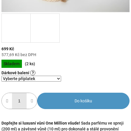
699 Kč
577,69 Kč
bez DPH
Měrná
Skladem
(2 ks)
cena:
Dárkové balení
?
Do košíku
Dopřejte si luxusní vůni One Million všude!
Sada parfému ve spreji
(200 ml) a závěsné vůně (10 ml) pro dokonalé a stálé provonění