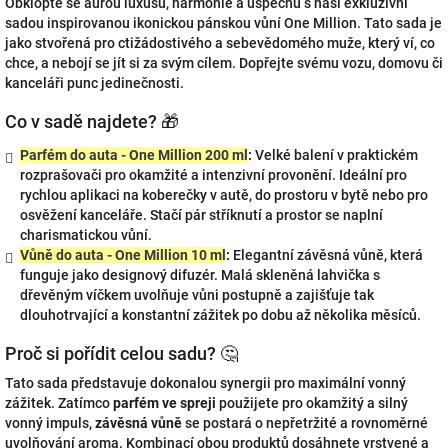
Obklopte se aurou luxusu, harmonie a úspěchu s naší exkluzivní
sadou inspirovanou ikonickou pánskou vůní One Million. Tato sada je
jako stvořená pro ctižádostivého a sebevědomého muže, který ví, co
chce, a nebojí se jít si za svým cílem. Dopřejte svému vozu, domovu či
kanceláři punc jedinečnosti.
Co v sadě najdete? 🎁
Parfém do auta - One Million 200 ml
:
Velké balení v praktickém
rozprašovači pro okamžité a intenzivní provonění. Ideální pro
rychlou aplikaci na koberečky v autě, do prostoru v bytě nebo pro
osvěžení kanceláře. Stačí pár stříknutí a prostor se naplní
charismatickou vůní.
Vůně do auta - One Million 10 ml
:
Elegantní závěsná vůně, která
funguje jako designový difuzér. Malá skleněná lahvička s
dřevěným víčkem uvolňuje vůni postupně a zajišťuje tak
dlouhotrvající a konstantní zážitek po dobu až několika měsíců.
Proč si pořídit celou sadu? 🤔
Tato sada představuje dokonalou synergii pro maximální vonný
zážitek. Zatímco
parfém ve spreji
použijete pro okamžitý a silný
vonný impuls,
závěsná vůně
se postará o nepřetržité a rovnoměrné
uvolňování aroma. Kombinací obou produktů dosáhnete vrstvené a