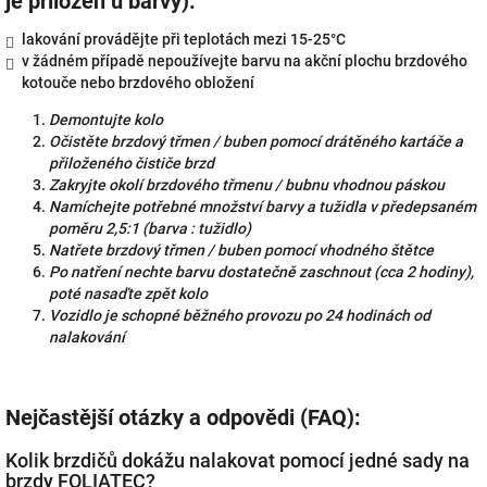
je přiložen u barvy):
lakování provádějte při teplotách mezi 15-25°C
v žádném případě nepoužívejte barvu na akční plochu brzdového
kotouče nebo brzdového obložení
Demontujte kolo
Očistěte brzdový třmen / buben pomocí drátěného kartáče a
přiloženého čističe brzd
Zakryjte okolí brzdového třmenu / bubnu vhodnou páskou
Namíchejte potřebné množství barvy a tužidla v předepsaném
poměru 2,5:1 (barva : tužidlo)
Natřete brzdový třmen / buben pomocí vhodného štětce
Po natření nechte barvu dostatečně zaschnout (cca 2 hodiny),
poté nasaďte zpět kolo
Vozidlo je schopné běžného provozu po 24 hodinách od
nalakování
Nejčastější otázky a odpovědi (FAQ):
Kolik brzdičů dokážu nalakovat pomocí jedné sady na
brzdy FOLIATEC?