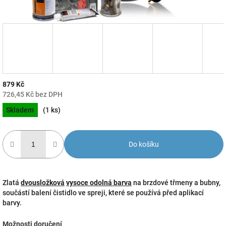
879 Kč
726,45 Kč bez DPH
Měrná
Skladem
(1 ks)
cena:
Do košíku
Zlatá
dvousložková
vysoce odolná barva
na brzdové třmeny a bubny,
součástí balení čistidlo ve spreji, které se používá před aplikací
barvy.
Možnosti doručení