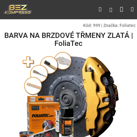
Přejít
Náku
Hledat
M
Přihlášen
na
obsah
koší
Kód:
999
|
Značka:
Foliatec
BARVA NA BRZDOVÉ TŘMENY ZLATÁ |
FoliaTec