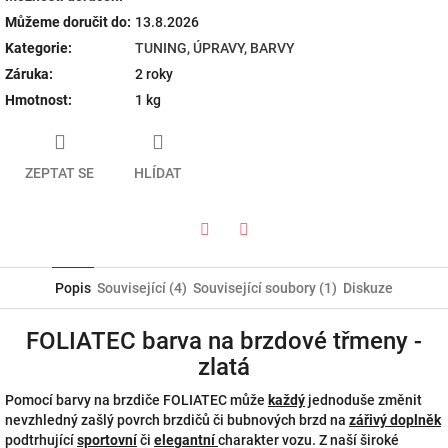
Můžeme doručit do:
13.8.2026
Kategorie
:
TUNING, ÚPRAVY, BARVY
Záruka
:
2 roky
Hmotnost
:
1 kg
ZEPTAT SE
HLÍDAT
Twitter
Facebook
Popis
Související (4)
Související soubory (1)
Diskuze
FOLIATEC barva na brzdové třmeny -
zlatá
Pomocí barvy na brzdiče FOLIATEC může
každý
jednoduše změnit
nevzhledný zašlý povrch brzdičů či bubnových brzd na
zářivý doplněk
podtrhující
sportovní
či
elegantní
charakter vozu. Z naší široké