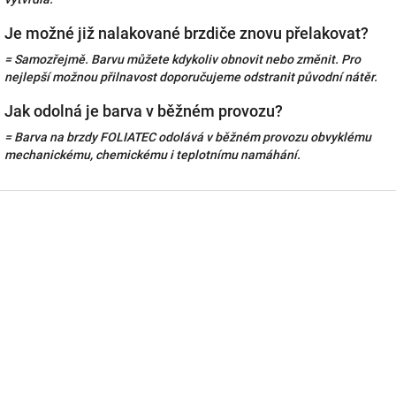
Je možné již nalakované brzdiče znovu přelakovat?
= Samozřejmě. Barvu můžete kdykoliv obnovit nebo změnit. Pro
nejlepší možnou přilnavost doporučujeme odstranit původní nátěr.
Jak odolná je barva v běžném provozu?
= Barva na brzdy FOLIATEC odolává v běžném provozu obvyklému
mechanickému, chemickému i teplotnímu namáhání.
Z
á
p
a
t
í