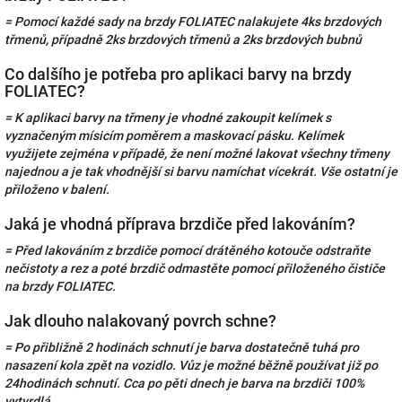
= Pomocí každé sady na brzdy FOLIATEC nalakujete 4ks brzdových
třmenů, případně 2ks brzdových třmenů a 2ks brzdových bubnů
Co dalšího je potřeba pro aplikaci barvy na brzdy
FOLIATEC?
=
K aplikaci barvy na třmeny je vhodné zakoupit kelímek s
vyznačeným mísicím poměrem a maskovací pásku. Kelímek
využijete zejména v případě, že není možné lakovat všechny třmeny
najednou a je tak vhodnější si barvu namíchat vícekrát. Vše ostatní je
přiloženo v balení.
Jaká je vhodná příprava brzdiče před lakováním?
= Před lakováním z brzdiče pomocí drátěného kotouče odstraňte
nečistoty a rez a poté brzdič odmastěte pomocí přiloženého čističe
na brzdy FOLIATEC.
Jak dlouho nalakovaný povrch schne?
= Po přibližně 2 hodinách schnutí je barva dostatečně tuhá pro
nasazení kola zpět na vozidlo. Vůz je možné běžně používat již po
24hodinách schnutí. Cca po pěti dnech je barva na brzdiči 100%
vytvrdlá.