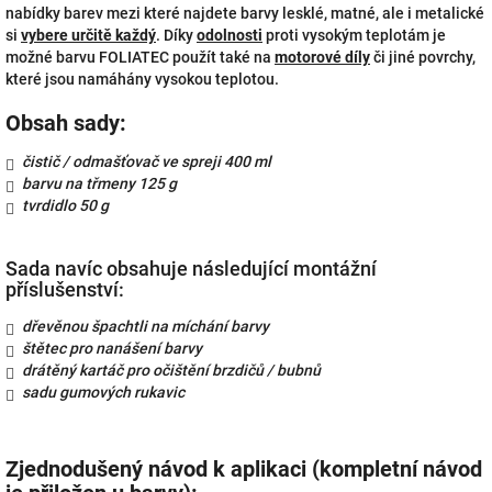
nabídky barev mezi které najdete barvy lesklé, matné, ale i metalické
si
vybere určitě každý
. Díky
odolnosti
proti vysokým teplotám je
možné barvu FOLIATEC použít také na
motorové díly
či jiné povrchy,
které jsou namáhány vysokou teplotou.
Obsah sady:
čistič / odmašťovač ve spreji 400 ml
barvu na třmeny 125 g
tvrdidlo 50 g
Sada navíc obsahuje následující montážní
příslušenství:
dřevěnou špachtli na míchání barvy
štětec pro nanášení barvy
drátěný kartáč pro očištění brzdičů / bubnů
sadu gumových rukavic
Zjednodušený návod k aplikaci (kompletní návod